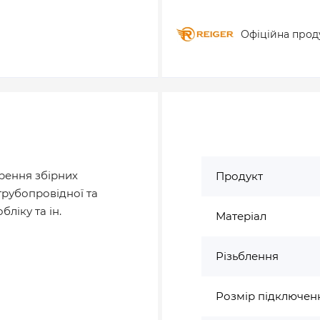
Офіційна прод
орення збірних
Продукт
трубопровідної та
ліку та ін.
Матеріал
Різьблення
Розмір підключен