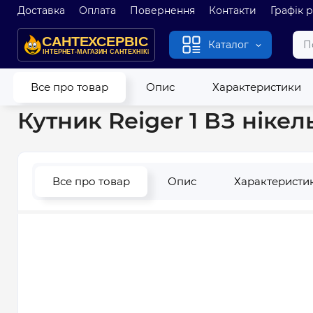
Доставка
Оплата
Повернення
Контакти
Графік 
Каталог
Головна
Водопровід
Різьбові з'єднання
Кутник Reiger 1
Все про товар
Опис
Характеристики
Кутник Reiger 1 ВЗ нікел
Все про товар
Опис
Характеристи