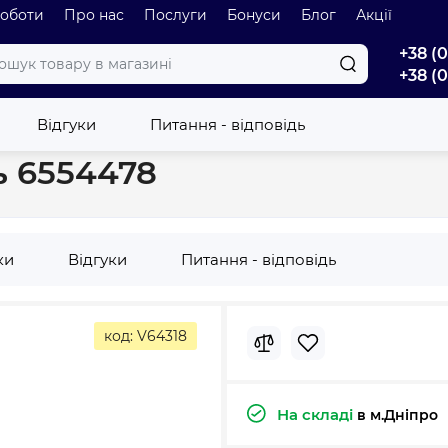
роботи
Про нас
Послуги
Бонуси
Блог
Акції
+38 (
+38 (
 ВЗ нікель 6554478
Відгуки
Питання - відповідь
ь 6554478
ки
Відгуки
Питання - відповідь
код: V64318
На складі
в м.Дніпро