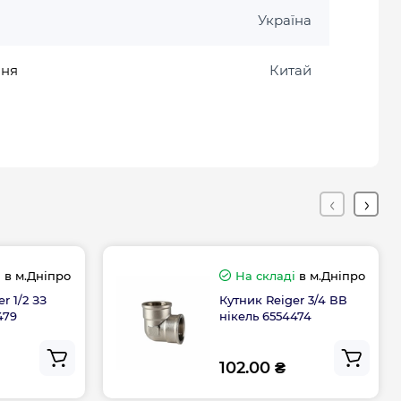
Україна
ння
Китай
і
в м.Дніпро
На складі
в м.Дніпро
r 1/2 ЗЗ
Кутник Reiger 3/4 ВВ
479
нікель 6554474
102.00 ₴