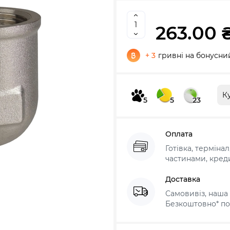
263.00 
+ 3
гривні на бонусни
К
5
5
23
Оплата
Готівка, терміна
частинами, креди
Доставка
Самовивіз, наша 
Безкоштовно* по 