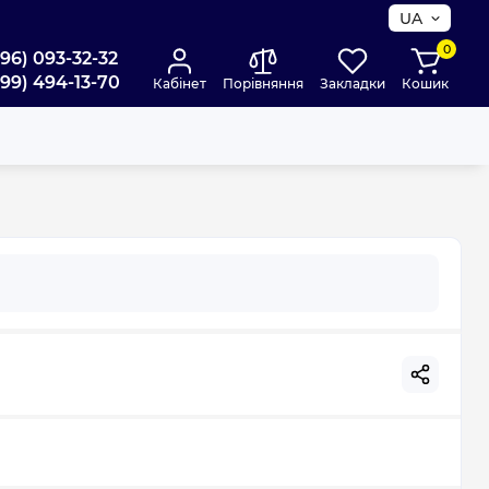
UA
0
096) 093-32-32
099) 494-13-70
Кабінет
Порівняння
Закладки
Кошик