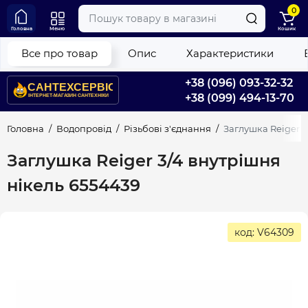
0
Головна
Меню
Кошик
Все про товар
Опис
Характеристики
+38 (096) 093-32-32
+38 (099) 494-13-70
Головна
Водопровід
Різьбові з'єднання
Заглушка Reiger 3
Заглушка Reiger 3/4 внутрішня
нікель 6554439
код: V64309