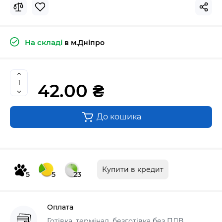
На складі
в м.Дніпро
42.00 ₴
До кошика
Купити в кредит
5
5
23
Оплата
Готівка, термінал, безготівка без ПДВ,