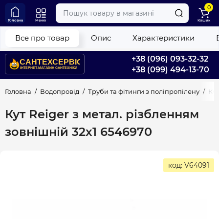
0
Головна
Меню
Кошик
Все про товар
Опис
Характеристики
+38 (096) 093-32-32
+38 (099) 494-13-70
Головна
Водопровід
Труби та фітинги з поліпропілену
Кут
Кут Reiger з метал. різбленням
зовнішній 32х1 6546970
код: V64091