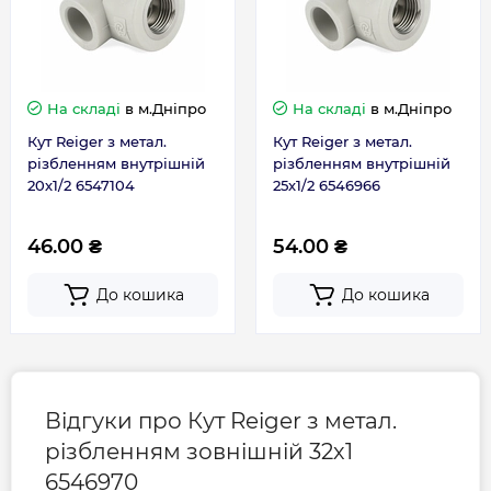
На складі
в м.Дніпро
На складі
в м.Дніпро
Кут Reiger з метал.
Кут Reiger з метал.
різбленням внутрішній
різбленням внутрішній
20х1/2 6547104
25х1/2 6546966
46.00 ₴
54.00 ₴
До кошика
До кошика
Відгуки про Кут Reiger з метал.
різбленням зовнішній 32х1
6546970