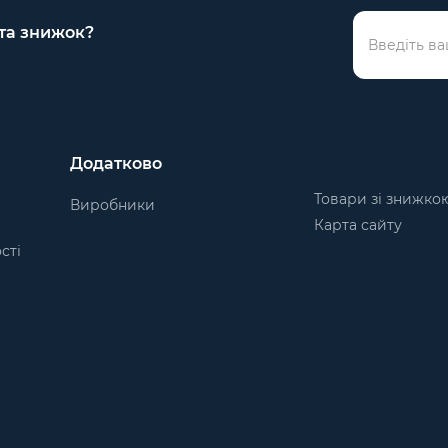
 та знижок?
Додатково
Товари зі знижко
Виробники
Карта сайту
сті