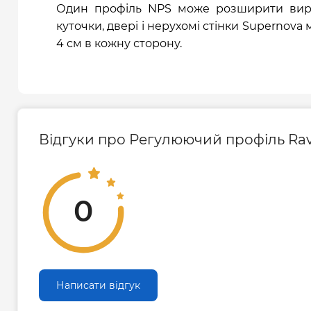
Один профіль NPS може розширити вирі
куточки, двері і нерухомі стінки Supernov
4 см в кожну сторону.
Відгуки про Регулюючий профіль Rav
0
Написати відгук