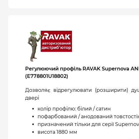
Регулюючий профіль RAVAK Supernova ANP
(E778801U18802)
Дозволяє відрегулювати (розширити) ду
двері
колір профілю: білий / сатин
пофарбований / анодований товстості
призначений тільки для серії Superno
висота 1880 мм