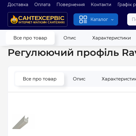
Доставка
Оплата
Повернення
Контакти
Графік 
Каталог
Головна
Душові кабіни і гідробокси
Додаткове обладнан
Все про товар
Опис
Характеристики
Регулюючий профіль Rav
Все про товар
Опис
Характеристи