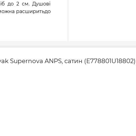
б до 2 см. Душові
a можна расширитьдо
ak Supernova ANPS, сатин (E778801U18802)