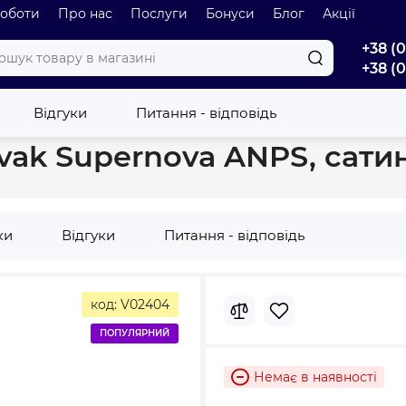
роботи
Про нас
Послуги
Бонуси
Блог
Акції
+38 (
+38 (
ня
Регулюючий профіль Ravak Supernova ANPS, сатин (E778801U
Відгуки
Питання - відповідь
ak Supernova ANPS, сатин
ки
Відгуки
Питання - відповідь
код: V02404
ПОПУЛЯРНИЙ
Немає в наявності