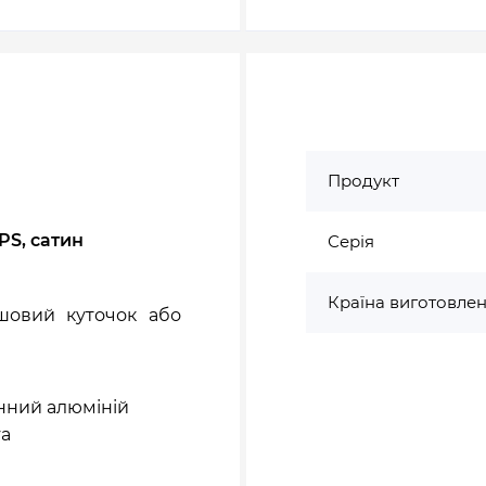
Продукт
S, сатин
Серія
Країна виготовле
шовий куточок або
нний алюміній
va