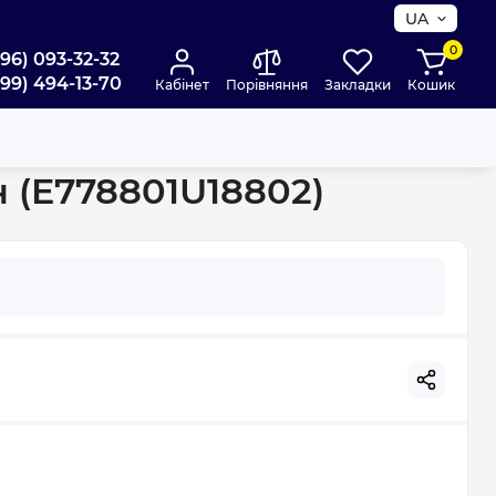
UA
0
096) 093-32-32
099) 494-13-70
Кабінет
Порівняння
Закладки
Кошик
18802)
 (E778801U18802)