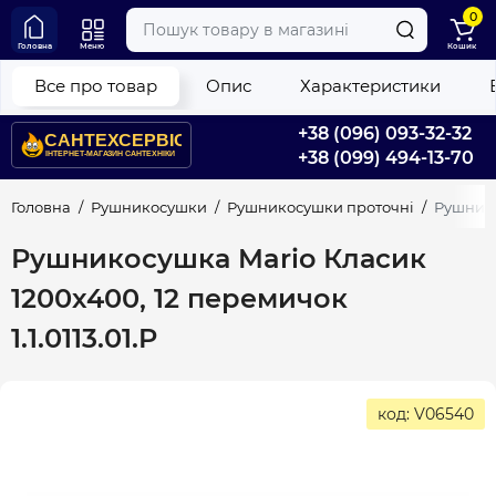
0
Головна
Меню
Кошик
Все про товар
Опис
Характеристики
+38 (096) 093-32-32
+38 (099) 494-13-70
Головна
Рушникосушки
Рушникосушки проточні
Рушнико
Рушникосушка Mario Класик
1200х400, 12 перемичок
1.1.0113.01.P
код: V06540