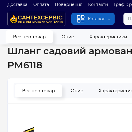
Доставка
Оплата
Повернення
Контакти
Графік 
Каталог
Головна
Полив
Шланги садові
Шланг садовий армований 
Все про товар
Опис
Характеристики
Шланг садовий армований
PM6118
Все про товар
Опис
Характеристи