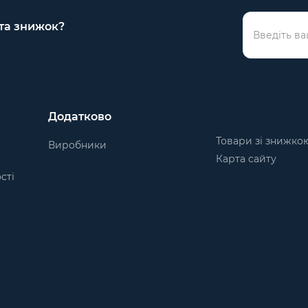
 та знижок?
Додатково
Товари зі знижко
Виробники
Карта сайту
сті