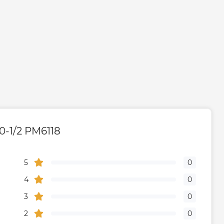
0-1/2 PM6118
5
0
4
0
3
0
2
0