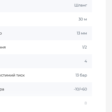
Шланг
30 м
р
13 мм
ння
1/2
4
стимий тиск
13 бар
ра
-10/+60
8