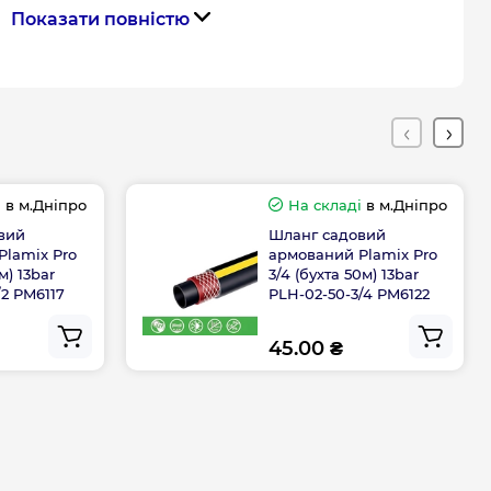
Показати повністю
Китай
ння
Китай
Габарити, розміри, вага
і
в м.Дніпро
На складі
в м.Дніпро
30 м
вий
Шланг садовий
Plamix Pro
армований Plamix Pro
м) 13bar
3/4 (бухта 50м) 13bar
/2 PM6117
PLH-02-50-3/4 PM6122
Гарантія
45.00 ₴
а, міс
36