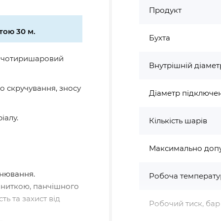
Продукт
тою 30 м.
Бухта
й чотиришаровий
Внутрішній діамет
до скручування, зносу
Діаметр підключе
іалу.
Кількість шарів
Максимально допу
інювання.
Робоча температу
 ниткою, панчішного
ть та захист від
Робочий тиск, бар