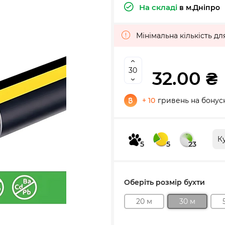
На складі
в м.Дніпро
Мінімальна кількість дл
32.00 ₴
+ 10
гривень на бонус
К
5
5
23
Оберіть розмір бухти
20 м
30 м