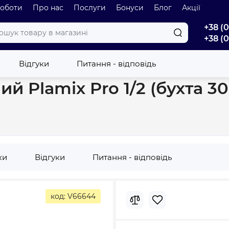
роботи
Про нас
Послуги
Бонуси
Блог
Акції
+38 (
+38 (
Plamix Pro 1/2 (бухта 30м) 13bar PLH-02-30-1/2 PM6118
Відгуки
Питання - відповідь
 Plamix Pro 1/2 (бухта 30м
ки
Відгуки
Питання - відповідь
код: V66644