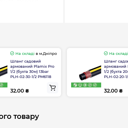
йку до утворення
Країна бренду
Країна виготовле
На складі
в м.Дніпро
На склад
Довжина шланга
Шланг садовий
Шланг садо
армований Plamix Pro
армований 
mix
1/2 (бухта 30м) 13bar
1/2 (бухта 20
PLH-02-30-1/2 PM6118
PLH-02-20-1
 експлуатації.
32.00 ₴
32.00 ₴
Гарантія виробник
ого товару