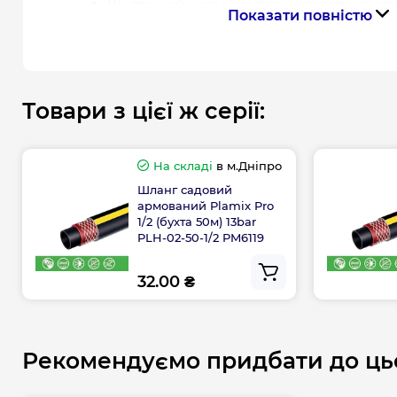
Внутрішній шар має гладку поверхню, сті
Показати повністю
водоростей.
Переваги садового шлангу Plamix
Максимальний тиск 13 bar
Товари з цієї ж серії:
Робочий тиск 8 bar
Робоча температура: -10/+60°С
Довжина 20, 30, 50 м
На складі
в м.Дніпро
Не містить токсичних речовин
Шланг садовий
армований Plamix Pro
Гарантія виробника на садовий шланг Pla
1/2 (бухта 50м) 13bar
PLH-02-50-1/2 PM6119
Гарантія
3 роки
за умови дотримання умов
32.00 ₴
Рекомендуємо придбати до ць