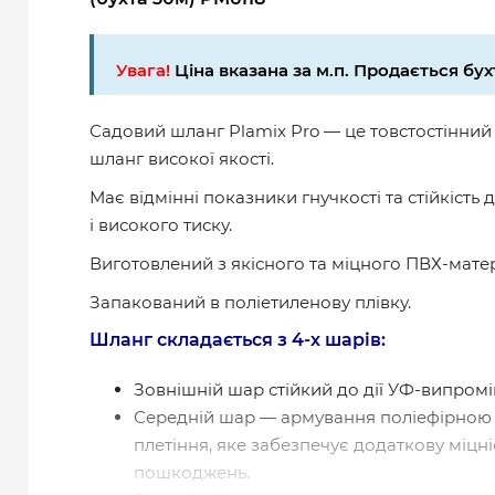
Увага!
Ціна вказана за м.п. Продається бух
Садовий шланг Plamix Pro — це товстостінни
шланг високої якості.
Має відмінні показники гнучкості та стійкість 
і високого тиску.
Виготовлений з якісного та міцного ПВХ-матер
Запакований в поліетиленову плівку.
Шланг складається з 4-х шарів:
Зовнішній шар стійкий до дії УФ-випром
Середній шар — армування поліефірною
плетіння, яке забезпечує додаткову міцніс
пошкоджень.