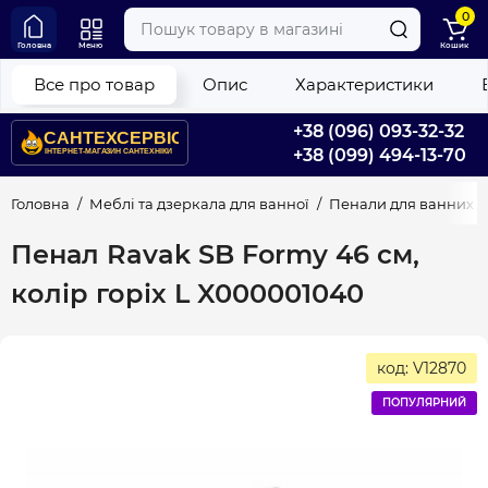
0
Головна
Меню
Кошик
Все про товар
Опис
Характеристики
+38 (096) 093-32-32
+38 (099) 494-13-70
Головна
Меблі та дзеркала для ванної
Пенали для ванних к
Пенал Ravak SB Formy 46 см,
колір горіх L X000001040
код: V12870
ПОПУЛЯРНИЙ