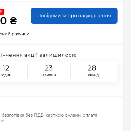
 %
Повідомити про надходження
00 ₴
сний рахунок
кінчення акції залишилося:
12
23
26
Годин
Хвилин
Секунд
л, безготівка без ПДВ, карткою онлайн, оплата
т.