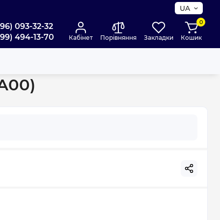
UA
0
096) 093-32-32
099) 494-13-70
Кабінет
Порівняння
Закладки
Кошик
0)
0A00)