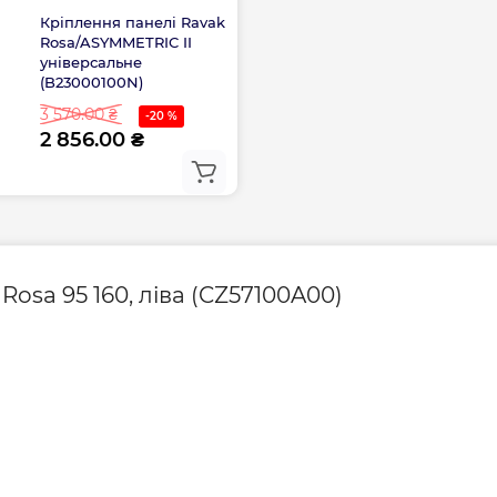
Кріплення панелі Ravak
Rosa/ASYMMETRIC II
універсальне
(B23000100N)
3 570.00 ₴
-20 %
2 856.00 ₴
osa 95 160, ліва (CZ57100A00)