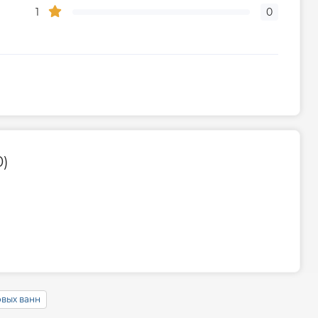
1
0
0)
овых ванн