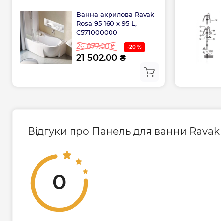
Ванна акрилова Ravak
Rosa 95 160 х 95 L,
C571000000
26 877.00 ₴
-20 %
21 502.00 ₴
Відгуки про Панель для ванни Ravak R
0