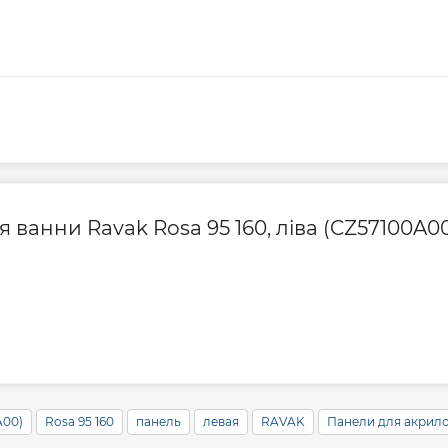
я ванни Ravak Rosa 95 160, ліва (CZ57100A0
A00)
Rosa 95 160
панель
левая
RAVAK
Панели для акрил