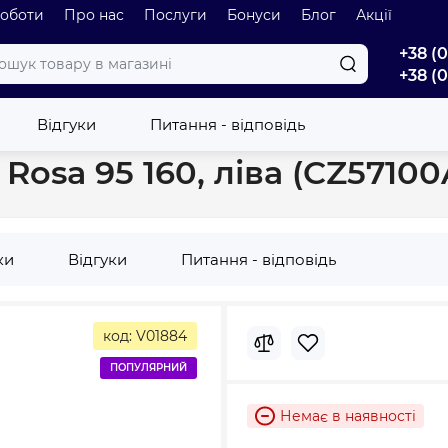
роботи
Про нас
Послуги
Бонуси
Блог
Акції
+38 (
+38 (
лових ванн
Панель для ванни Ravak Rosa 95 160, ліва (CZ57100A0
Відгуки
Питання - відповідь
Rosa 95 160, ліва (CZ5710
ки
Відгуки
Питання - відповідь
код: V01884
ПОПУЛЯРНИЙ
Немає в наявності