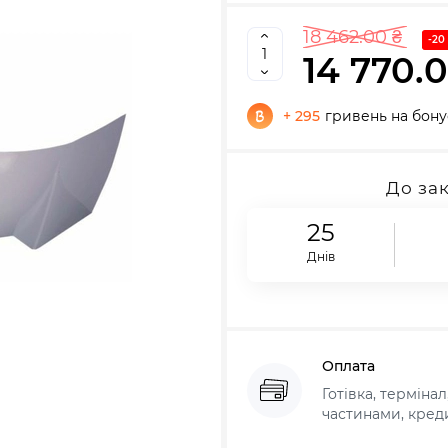
18 462.00 ₴
-20
14 770.
+ 295
гривень на бону
До за
25
Днів
Оплата
Готівка, терміна
частинами, креди