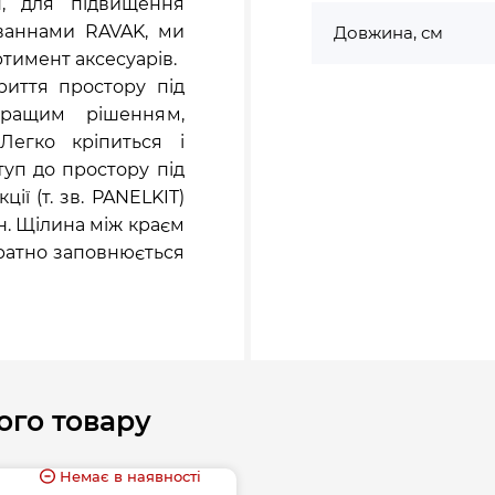
н, для підвищення
 ваннами RAVAK, ми
Довжина, см
тимент аксесуарів.
риття простору під
кращим рішенням,
Легко кріпиться і
туп до простору під
ії (т. зв. PANELKIT)
н. Щілина між краєм
уратно заповнюється
ого товару
Немає в наявності