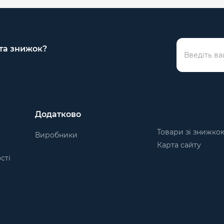
 та знижок?
Додатково
Товари зі знижко
Виробники
Карта сайту
сті