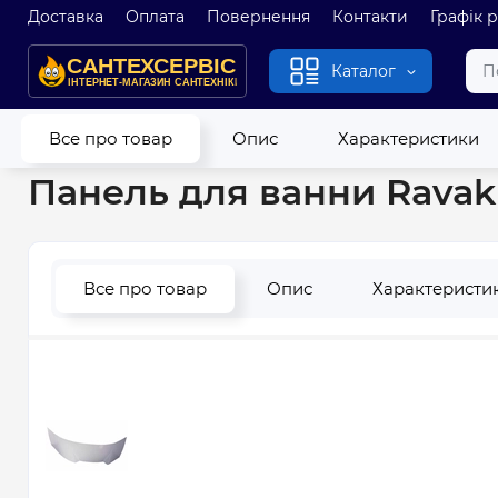
Доставка
Оплата
Повернення
Контакти
Графік 
Каталог
Головна
Ванни
Комплектуючі до ванн
Панелі для акри
Все про товар
Опис
Характеристики
Панель для ванни Ravak 
Все про товар
Опис
Характеристи