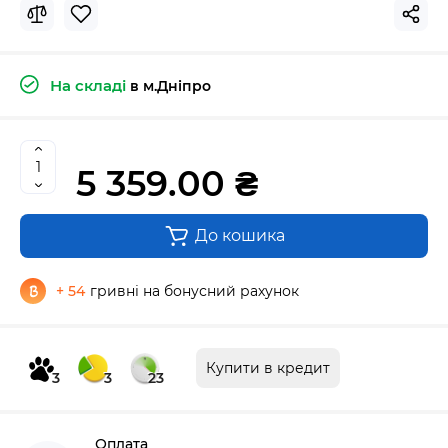
На складі
в м.Дніпро
5 359.00 ₴
До кошика
+ 54
гривні на бонусний рахунок
Купити в кредит
3
3
23
Оплата