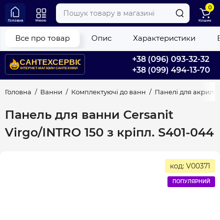
0
Головна
Меню
Кошик
Все про товар
Опис
Характеристики
+38 (096) 093-32-32
+38 (099) 494-13-70
Головна
Ванни
Комплектуючі до ванн
Панелі для акрило
Панель для ванни Cersanit
Virgo/INTRO 150 з кріпл. S401-044
код: V00371
ПОПУЛЯРНИЙ