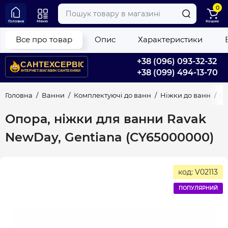
0
Головна
Меню
Кошик
Все про товар
Опис
Характеристики
+38 (096) 093-32-32
+38 (099) 494-13-70
Головна
Ванни
Комплектуючі до ванн
Ніжки до ванн
Оп
Опора, ніжки для ванни Ravak
NewDay, Gentiana (CY65000000)
код: V02113
ПОПУЛЯРНИЙ