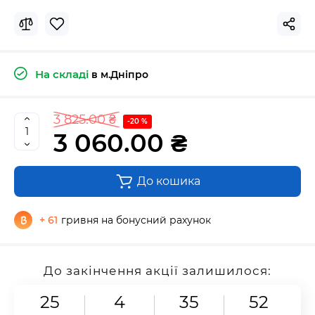
На складі
в м.Дніпро
3 825.00 ₴
-20 %
3 060.00 ₴
До кошика
+ 61
гривня на бонусний рахунок
До закінчення акції залишилося:
25
4
35
52