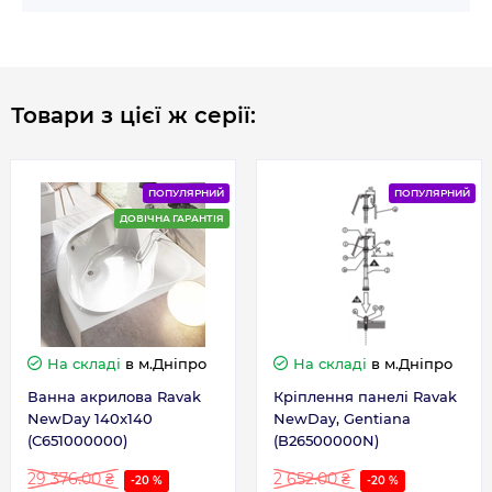
Товари з цієї ж серії:
ПОПУЛЯРНИЙ
ПОПУЛЯРНИЙ
ДОВІЧНА ГАРАНТІЯ
На складі
в м.Дніпро
На складі
в м.Дніпро
Ванна акрилова Ravak
Кріплення панелі Ravak
NewDay 140x140
NewDay, Gentiana
(C651000000)
(B26500000N)
29 376.00 ₴
2 652.00 ₴
-20 %
-20 %