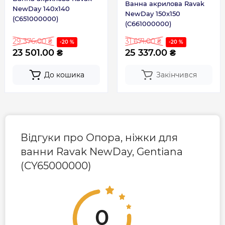
Ванна акрилова Ravak
NewDay 140x140
NewDay 150x150
(C651000000)
(C661000000)
29 376.00 ₴
31 671.00 ₴
-20 %
-20 %
23 501.00 ₴
25 337.00 ₴
До кошика
Закінчився
Відгуки про Опора, ніжки для
ванни Ravak NewDay, Gentiana
(CY65000000)
0