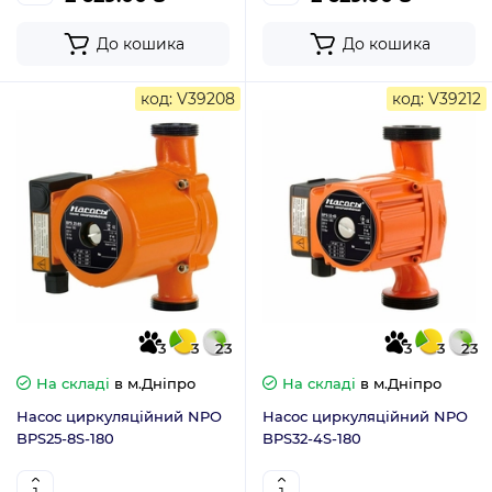
До кошика
До кошика
код: V39208
код: V39212
3
3
23
3
3
23
На складі
в м.Дніпро
На складі
в м.Дніпро
Насос циркуляційний NPO
Насос циркуляційний NPO
BPS25-8S-180
BPS32-4S-180