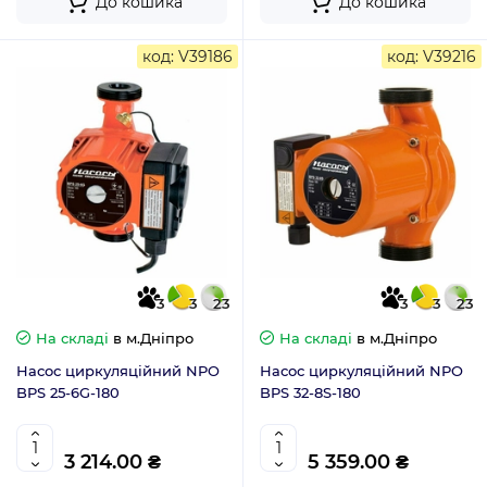
До кошика
До кошика
код: V39186
код: V39216
3
3
23
3
3
23
На складі
в м.Дніпро
На складі
в м.Дніпро
Насос циркуляційний NPO
Насос циркуляційний NPO
BPS 25-6G-180
BPS 32-8S-180
3 214.00 ₴
5 359.00 ₴