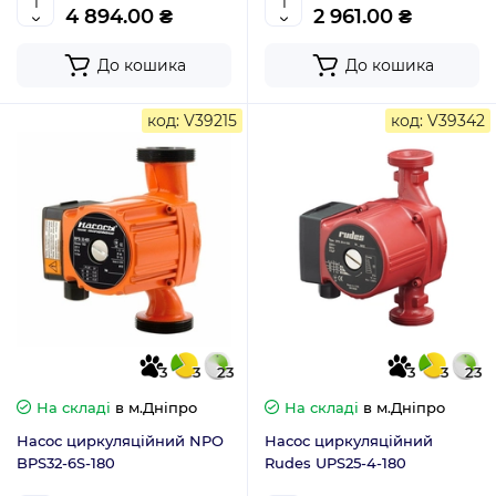
4 894.00 ₴
2 961.00 ₴
До кошика
До кошика
код: V39215
код: V39342
3
3
23
3
3
23
На складі
в м.Дніпро
На складі
в м.Дніпро
Насос циркуляційний NPO
Насос циркуляційний
BPS32-6S-180
Rudes UPS25-4-180