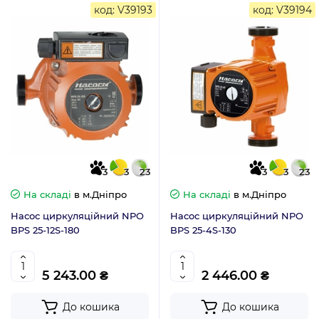
код: V39193
код: V39194
3
3
23
3
3
23
На складі
в м.Дніпро
На складі
в м.Дніпро
Насос циркуляційний NPO
Насос циркуляційний NPO
BPS 25-12S-180
BPS 25-4S-130
5 243.00 ₴
2 446.00 ₴
До кошика
До кошика