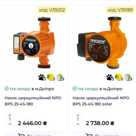
код: V39202
код: V39189
3
3
23
3
3
23
На складі
в м.Дніпро
На складі
в м.Дніпро
Насос циркуляційний NPO
Насос циркуляційний NPO
BPS 25-4S-180
BPS 25-4S-180 solar
2 446.00 ₴
2 738.00 ₴