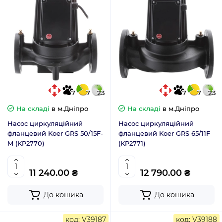
7
7
23
7
7
23
На складі
в м.Дніпро
На складі
в м.Дніпро
Насос циркуляційний
Насос циркуляційний
фланцевий Koer GRS 50/15F-
фланцевий Koer GRS 65/11F
M (KP2770)
(KP2771)
11 240.00 ₴
12 790.00 ₴
До кошика
До кошика
код: V39187
код: V39188