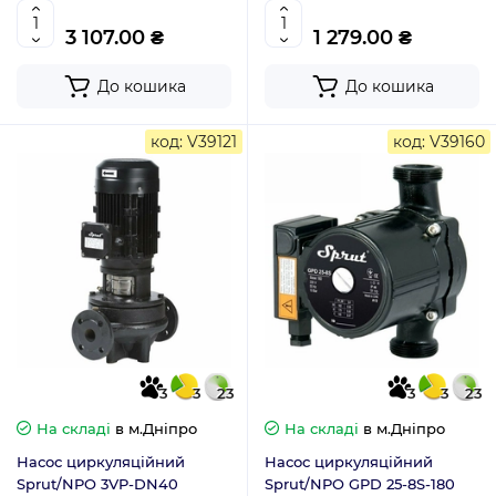
3 107.00 ₴
1 279.00 ₴
До кошика
До кошика
код: V39121
код: V39160
3
3
23
3
3
23
На складі
в м.Дніпро
На складі
в м.Дніпро
Насос циркуляційний
Насос циркуляційний
Sprut/NPO 3VP-DN40
Sprut/NPO GPD 25-8S-180