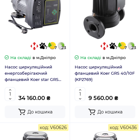
7
7
23
7
7
23
На складі
в м.Дніпро
На складі
в м.Дніпро
Насос циркуляційний
Насос циркуляційний
енергозберігаючий
фланцевий Koer GRS 40/10F
фланцевий Koer star GRS
(KP2769)
65/15F (KP2895)
34 160.00 ₴
9 560.00 ₴
До кошика
До кошика
код: V60626
код: V60436