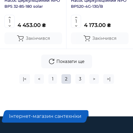
Насос циркуляційний NPO
Насос циркуляційний NPO
BPS 32-8S-180 solar
BPS20-4G-130/B
4 453.00 ₴
4 173.00 ₴
Закінчився
Закінчився
Показати ще
|<
<
1
2
3
>
>|
Інтернет-магазин сантехніки