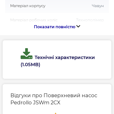
Матеріал корпусу
Чавун
Матеріал робочих коліс
Технополімер
Показати повністю
Напір, м
47
Обмотка
Мідь
Технічні характеристики
Потужність, Вт
750
(1.05MB)
Призначення
Побутове водопостачання
Тип води
Для чистої води
Відгуки про Поверхневий насос
Pedrollo JSWm 2CX
Країна виготовлення
Італія