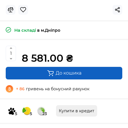
На складі
в м.Дніпро
8 581.00 ₴
До кошика
+ 86
гривень на бонусний рахунок
Купити в кредит
5
5
23