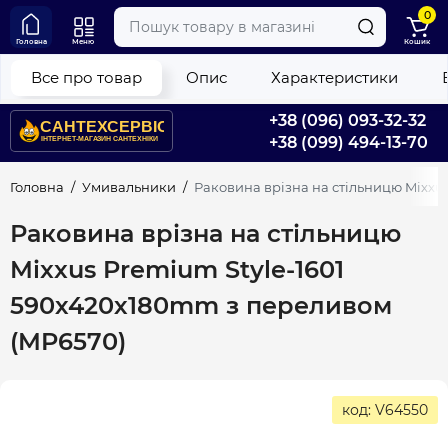
0
Головна
Меню
Кошик
Все про товар
Опис
Характеристики
+38 (096) 093-32-32
+38 (099) 494-13-70
Головна
Умивальники
Раковина врізна на стільницю Mixxu
Раковина врізна на стільницю
Mixxus Premium Style-1601
590х420х180mm з переливом
(MP6570)
код: V64550