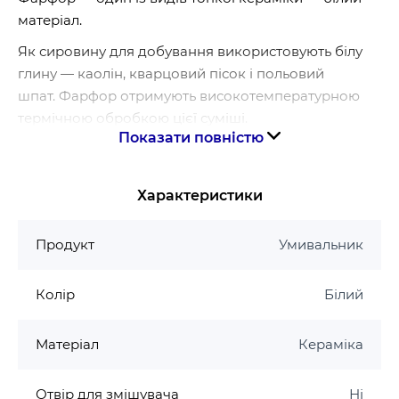
матеріал.
Як сировину для добування використовують білу
глину — каолін, кварцовий пісок і польовий
шпат. Фарфор отримують високотемпературною
термічною обробкою цієї суміші.
Показати повністю
Фарфор має невелику пористість, через що
він непроникний для води, має доволі високу
механічну міцність, термостійкість,
Характеристики
електроізоляційні властивості.
Продукт
Умивальник
Гарантія виробника на умивальник Mixxus
Гарантія 10 років
Колір
Білий
Матеріал
Кераміка
Отвір для змішувача
Ні