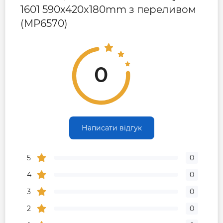
1601 590х420х180mm з переливом
(MP6570)
0
Написати відгук
5
0
4
0
3
0
2
0