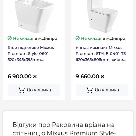
Ширина, мм
420
Гарантія
На складі
в м.Дніпро
На складі
в м.Дніпро
Гарантія виробника, міс
120
Біде підлогове Mixxus
Унітаз-компакт Mixxus
Premium Style-0601
Premium STYLE-0401-T3
Контакти сервісного
0-800-301-755; +38 (067)
520х345х395mm
620х365х805mm, система
центру
490-06-55
(MP6603)
змиву Tornado 3.0
(MP6601)
6 900.00 ₴
9 660.00 ₴
До кошика
До кошика
Відгуки про Раковина врізна на
стільницю Mixxus Premium Style-