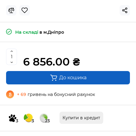
На складі
в м.Дніпро
6 856.00 ₴
До кошика
+ 69
гривень на бонусний рахунок
Купити в кредит
3
3
23