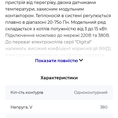
пристрій від перегріву, двома датчиками
температури, захисним модульним
контактором. Теплоносій в системі регулюється
плавно в діапазоні 20-75о Пн. Модельний ряд
складається з котлів потужністю від 3 до 15 кВт.
Підключення можливо до мережі 220В та 380В.
До переваг електрокотлів серії "Digital"
належать: високий коефіцієнт корисної дії (ККД),
електронне управління, надійність, простота
Показати повністю
технічного обслуговування, екологічна чистота.
Деталі корпусу виконані з високоякісної сталі і
пройшли антикорозійну обробку. В
Характеристики
подальшому на них наноситься порошкова
фарба для створення захисного шару і надання
Кіл-сть контурів
Одноконтурний
красивого зовнішнього вигляду. В процесі
виготовлення теплообмінника
Напруга, V
380
використовується виключно високоякісна
товстостінна труба, яка для продовження