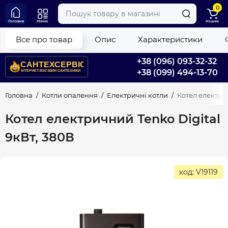
0
Головна
Меню
Кошик
Все про товар
Опис
Характеристики
+38 (096) 093-32-32
+38 (099) 494-13-70
Головна
Котли опалення
Електричні котли
Котел електрич
Котел електричний Tenko Digital
9кВт, 380В
код: V19119