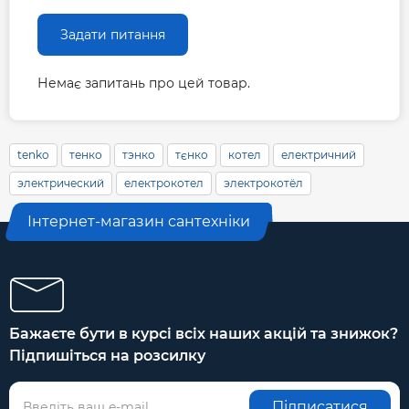
Задати питання
Немає запитань про цей товар.
tenko
тенко
тэнко
тєнко
котел
електричний
электрический
електрокотел
электрокотёл
Інтернет-магазин сантехніки
Бажаєте бути в курсі всіх наших акцій та знижок?
Підпишіться на розсилку
Підписатися