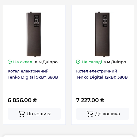
Місткість теплообмінника
Країна виготовлення
Україна
1,8
(не менше), дм3
Габаритні розміри (не
581х189х97
менше), мм, ВхШхГ
Гарантія
Ступенева регулювання
Є
потужності
Гарантія виробника, міс
12
Робота у відкритій системі
Так
На складі
в м.Дніпро
На складі
в м.Дніпро
Котел електричний
Котел електричний
Tenko Digital 9кВт, 380В
Tenko Digital 12кВт, 380В
6 856.00 ₴
7 227.00 ₴
До кошика
До кошика