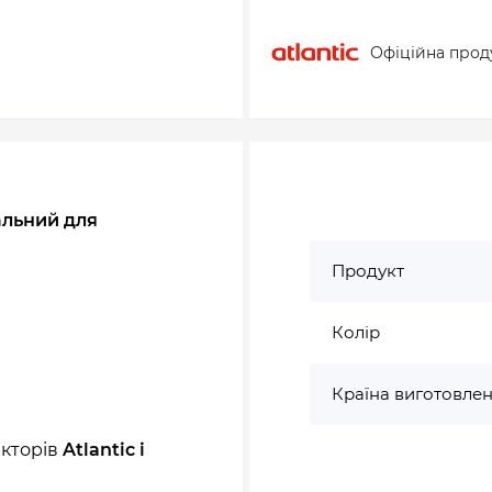
Офіційна прод
альний для
Продукт
Колір
Країна виготовле
екторів
Atlantic і