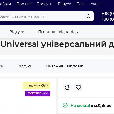
роботи
Про нас
Послуги
Бонуси
Блог
Акції
+38 (
+38 (
к Atlantic Universal універсальний для конвекторів
Відгуки
Питання - відповідь
 Universal універсальний 
ки
Відгуки
Питання - відповідь
код: V46890
ПОПУЛЯРНИЙ
На складі
в м.Дніпро