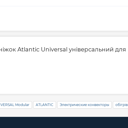
ніжок Atlantic Universal універсальний для
IVERSAL Modular
ATLANTIC
Электрические конвекторы
обігрі