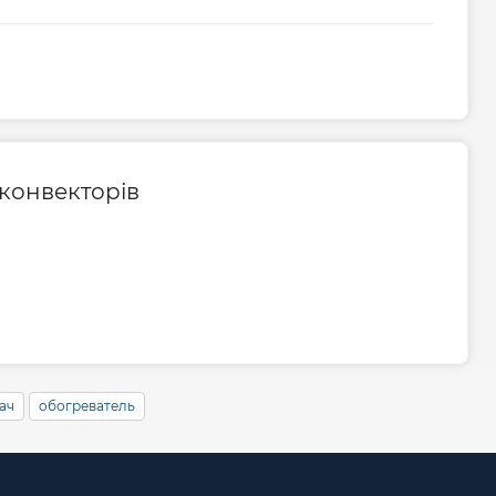
 конвекторів
вач
обогреватель