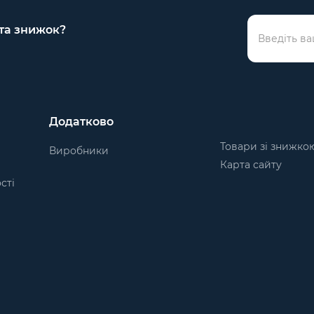
 та знижок?
Додатково
Товари зі знижко
Виробники
Карта сайту
сті