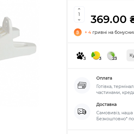
369.00 
+ 4
гривні на бонусни
К
3
3
23
Оплата
Готівка, терміна
частинами, креди
Доставка
Самовивіз, наша 
Безкоштовно* по 