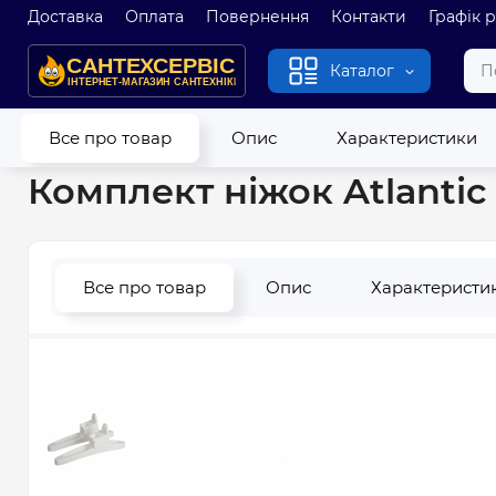
Доставка
Оплата
Повернення
Контакти
Графік 
Каталог
Головна
Обігрівачі
Ніжки для обігрівачів
Комплект ніжо
Все про товар
Опис
Характеристики
Комплект ніжок Atlantic
Все про товар
Опис
Характеристи