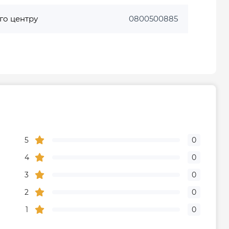
го центру
0800500885
5
0
4
0
3
0
2
0
1
0