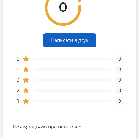
Міжосьова відстань колекторних
0
16
200
балок, мм
Діапазон налаштування
17
0-5
витратоміра, л/хв
18
Приєднувальні розміри евроконуса
16мм*3/4"
Приєднувальні розміри
Написати відгук
19
1"
колекторних балок
Приєднувальні розміри виходів на
20
5
3/4"
0
колекторах
4
0
Країна виробник: Італія.
3
0
2
0
1
0
Немає відгуків про цей товар.