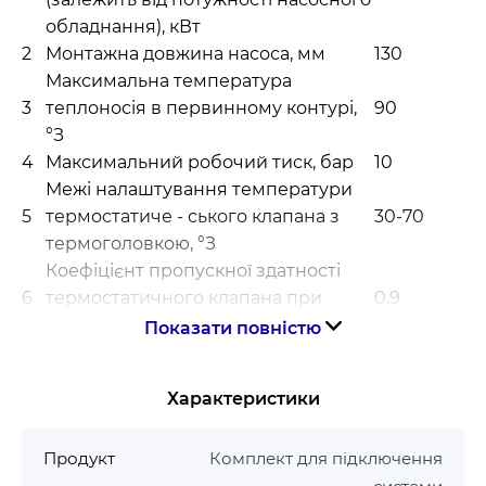
обладнання), кВт
2
Монтажна довжина насоса, мм
130
Максимальна температура
3
теплоносія в первинному контурі,
90
°З
4
Максимальний робочий тиск, бар
10
Межі налаштування температури
5
термостатиче - ського клапана з
30-70
термоголовкою, °З
Коефіцієнт пропускної здатності
6
термостатичного клапана при
0,9
налаштуванні -2К, м3/годину
Показати повністю
Коефіцієнт місцевого опору
7
термостатичного клапана при
1063
Характеристики
налаштуванні -2К, м3/годину
Максимальний коефіцієнт
Продукт
Комплект для підключення
пропускної пособности
8
2,75