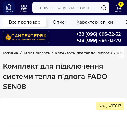
0
Головна
Меню
Кошик
Все про товар
Опис
Характеристики
+38 (096) 093-32-32
+38 (099) 494-13-70
Головна
Тепла підлога
Колектори для теплої підлоги
Комп
Комплект для підключення
системи тепла підлога FADO
SEN08
код: V13617