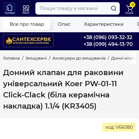
0
Головна
Меню
Кошик
Все про товар
Опис
Характеристики
+38 (096) 093-32-32
+38 (099) 494-13-70
Головна
Змішувачі
Аксесуари до змішувачів
Донні клапа
Донний клапан для раковини
універсальний Koer PW-01-11
Click-Clack (біла керамічна
накладка) 1.1/4 (KR3405)
код: V66080