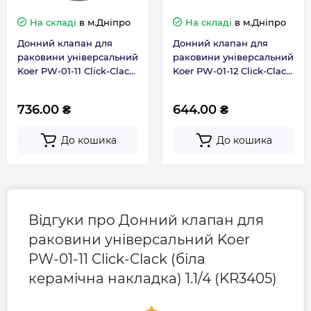
На складі
в м.Дніпро
На складі
в м.Дніпро
Діаметр, мм
63
Донний клапан для
Донний клапан для
раковини універсальний
раковини універсальний
Koer PW-01-11 Click-Clack
Koer PW-01-12 Click-Clack
(біла керамічна
Гарантія
золото мат 1.1/4 (KR5194)
накладка) 1.1/4 (KR3405)
736.00 ₴
644.00 ₴
Гарантія виробника, міс
24
До кошика
До кошика
Контакти сервісного
0-800-301-755; +38 (067)
центру
490-06-55
Відгуки про Донний клапан для
раковини універсальний Koer
PW-01-11 Click-Clack (біла
керамічна накладка) 1.1/4 (KR3405)