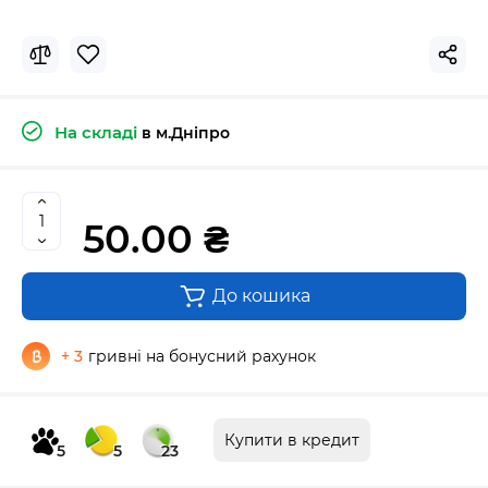
На складі
в м.Дніпро
50.00 ₴
До кошика
+ 3
гривні на бонусний рахунок
Купити в кредит
5
5
23