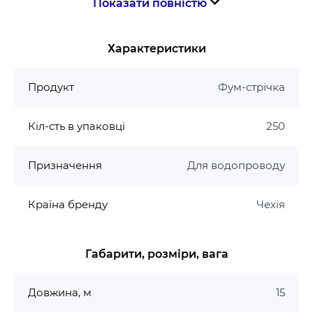
Показати повністю
міцність, стійкість до корозійних процесів та
висока експлуатаційна надійність;
вся продукція забезпечена гарантією та
Характеристики
адаптована для експлуатації з урахуванням
характеристик вітчизняних інженерних
Продукт
Фум-стрічка
систем;
вся продукція KOER виготовляється на
Кіл-сть в упаковці
250
потужностях Європейських підприємств;
контроль якості здійснюється європейськими
Призначення
фахівцями.
Для водопроводу
Країна бренду
Чехія
Габарити, розміри, вага
Довжина, м
15