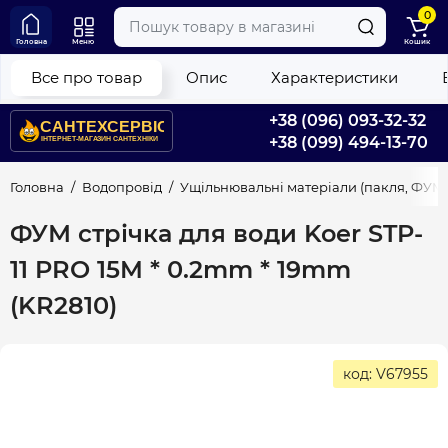
0
Головна
Меню
Кошик
Все про товар
Опис
Характеристики
+38 (096) 093-32-32
+38 (099) 494-13-70
Головна
Водопровід
Ущільнювальні матеріали (пакля, ФУМ
ФУМ стрічка для води Koer STP-
11 PRO 15M * 0.2mm * 19mm
(KR2810)
код: V67955