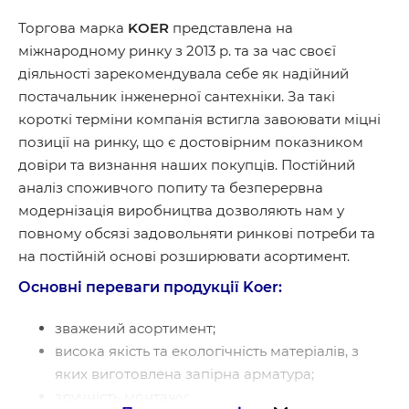
Торгова марка
KOER
представлена ​​на
міжнародному ринку з 2013 р. та за час своєї
діяльності зарекомендувала себе як надійний
постачальник інженерної сантехніки. За такі
короткі терміни компанія встигла завоювати міцні
позиції на ринку, що є достовірним показником
довіри та визнання наших покупців. Постійний
аналіз споживчого попиту та безперервна
модернізація виробництва дозволяють нам у
повному обсязі задовольняти ринкові потреби та
на постійній основі розширювати асортимент.
Основні переваги продукції Koer:
зважений асортимент;
висока якість та екологічність матеріалів, з
яких виготовлена ​​запірна арматура;
зручність монтажу;