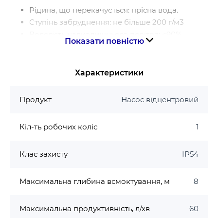
Рідина, що перекачується: прісна вода.
Ступінь забруднення: не більше 200 г/м3
Вологість навколишнього повітря: <90%
Показати повністю
Температура навколишнього повітря: + 2 ℃ … +
40 ℃
Температура води, що перекачується: + 5 ℃ … +
Характеристики
40 ℃
Мінералізація: не більше 1000 мг/л
Продукт
Насос відцентровий
Вміст механічних домішок: не більше 0,01%
Максимальний робочий тиск: 0,7 МПа (7 бар).
Кіл-ть робочих коліс
1
Максимальна глибина всмоктування: 8 м.
Двигун
Клас захисту
IP54
Тип двигуна: асинхронний, закритого типу
Максимальна глибина всмоктування, м
8
з вбудованим в обмотку термозахистом.
Обмотка статора: 100% мідь.
Клас ізоляції: F-термостійкість двигуна до 155
Максимальна продуктивність, л/хв
60