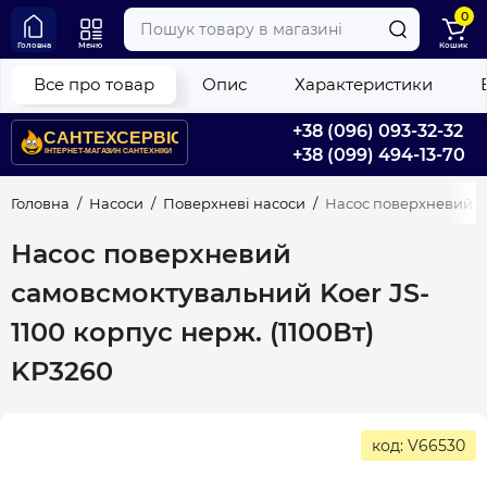
0
Головна
Меню
Кошик
Все про товар
Опис
Характеристики
+38 (096) 093-32-32
+38 (099) 494-13-70
Головна
Насоси
Поверхневі насоси
Насос поверхневий са
Насос поверхневий
самовсмоктувальний Koer JS-
1100 корпус нерж. (1100Вт)
KP3260
код: V66530