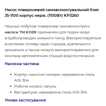
Насос поверхневий самовсмоктувальний Koer
JS-1100 корпус нерж. (1100Вт) KP3260
Чешські побутові поверхневi самовсмоктуючі
насоси ТМ KOER
призначенi для подачі води
в трубопроводах низького тиску. Використовуються
в системах поливу садів і городів, крапельного
зрошення, а також можуть використовуватися для
монтажу автоматичних станцій водопостачання.
Насосна частина
Корпус насосної камери: нержавіюча сталь
AISI 304
Робоче колесо: латунь.
Вал двигуна: нержавіюча сталь AISI 304
Умови застосування