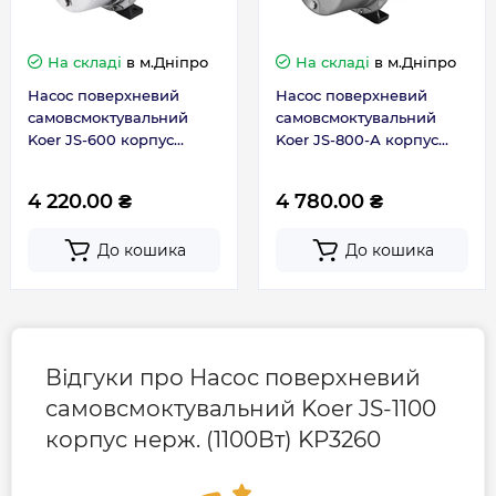
Розмір підключення
1 дюйм
На складі
в м.Дніпро
На складі
в м.Дніпро
Країна бренду
Чехія
Насос поверхневий
Насос поверхневий
самовсмоктувальний
самовсмоктувальний
Країна виготовлення
Чехія
Koer JS-600 корпус
Koer JS-800-А корпус
нерж. (600Вт) KP2662
нерж. (800Вт) KP3395
4 220.00 ₴
4 780.00 ₴
Гарантія
До кошика
До кошика
Гарантія виробника, міс
36
Контакти сервісного
+38 (096) 072-10-
центру
00
Відгуки про Насос поверхневий
самовсмоктувальний Koer JS-1100
корпус нерж. (1100Вт) KP3260