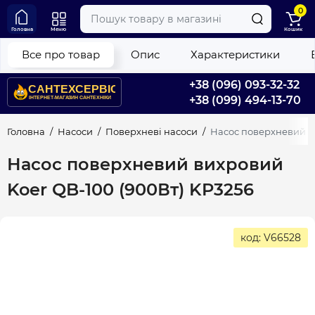
0
Головна
Меню
Кошик
Все про товар
Опис
Характеристики
+38 (096) 093-32-32
+38 (099) 494-13-70
Головна
Насоси
Поверхневі насоси
Насос поверхневий ви
Насос поверхневий вихровий
Koer QB-100 (900Вт) KP3256
код: V66528