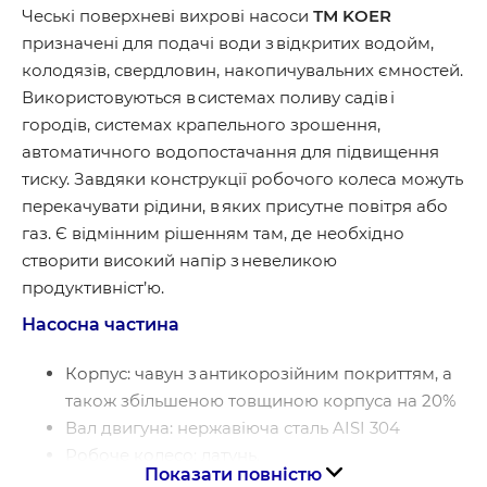
Чеські поверхневi вихровi насоси
ТМ KOER
призначені для подачі води з відкритих водойм,
колодязів, свердловин, накопичувальних ємностей.
Використовуються в системах поливу садів і
городів, системах крапельного зрошення,
автоматичного водопостачання для підвищення
тиску. Завдяки конструкції робочого колеса можуть
перекачувати рідини, в яких присутне повітря або
газ. Є відмінним рішенням там, де необхідно
створити високий напір з невеликою
продуктивніст’ю.
Насосна частина
Корпус: чавун з антикорозійним покриттям, а
також збільшеною товщиною корпуса на 20%
Вал двигуна: нержавіюча сталь AISI 304
Робоче колесо: латунь.
Показати повністю