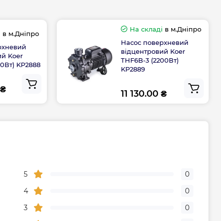
Мідь
На складі
в м.Дніпро
1500
і
в м.Дніпро
Насос поверхневий
рхневий
відцентровий Koer
ий Koer
ня
2 дюйма
THF6B-3 (2200Вт)
00Вт) KP2888
KP2889
Чехія
 ₴
11 130.00 ₴
ння
Чехія
Габарити, розміри, вага
5
0
22.15
4
0
3
0
Гарантія