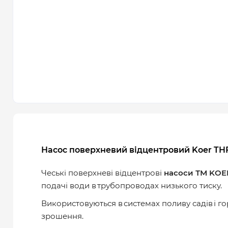
Насос поверхневий відцентровий Koer THF
Чеські поверхневi відцентрові
насоси ТМ KOE
подачі води в трубопроводах низького тиску.
Використовуються в системах поливу садів і г
зрошення.