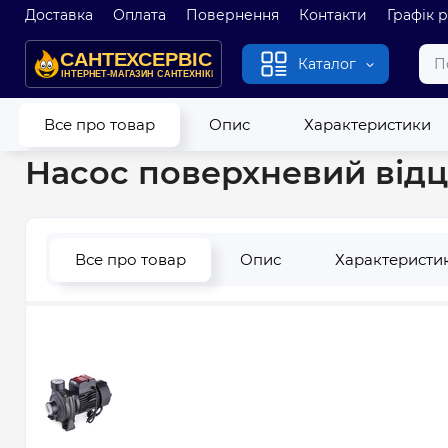
Доставка
Оплата
Повернення
Контакти
Графік 
Каталог
Головна
Насоси
Поверхневі насоси
Насос поверхневий 
Все про товар
Опис
Характеристики
Насос поверхневий відц
Все про товар
Опис
Характеристи