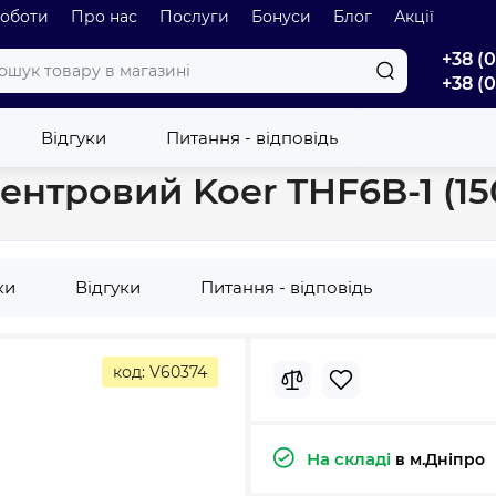
роботи
Про нас
Послуги
Бонуси
Блог
Акції
+38 (
+38 (
відцентровий Koer THF6B-1 (1500Вт) KP2888
Відгуки
Питання - відповідь
ентровий Koer THF6B-1 (1
ки
Відгуки
Питання - відповідь
код: V60374
На складі
в м.Дніпро