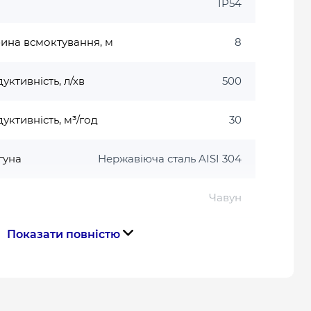
IP54
ина всмоктування, м
8
ктивність, л/хв
500
ктивність, м³/год
30
гуна
Нержавіюча сталь AISI 304
Чавун
Показати повністю
коліс
Латунь
22