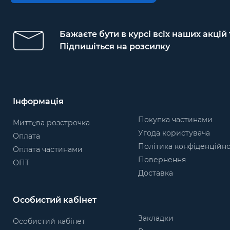
9
150
19
24
Бажаєте бути в курсі всіх наших акцій
12
200
18
23
Підпишіться на розсилку
15
250
17
21
18
300
16
19
Інформація
21
350
15
14
Покупка частинами
Миттєва розстрочка
24
400
14
11
Угода користувача
Оплата
27
450
12
Політика конфіденційно
7
Оплата частинами
Повернення
ОПТ
30
500
10
5
Доставка
33
550
8
–
Особистий кабінет
Вага брутто, кг
22,15
36,2
Закладки
Особистий кабінет