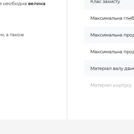
Клас захисту
де необхідна
велика
Максимальна глиб
м, а також
Максимальна проду
Максимальна проду
Матеріал валу дви
Матеріал корпусу
Матеріал робочих 
°С…+40 °С
С … + 40 °С
Напір, м
5%
ар).