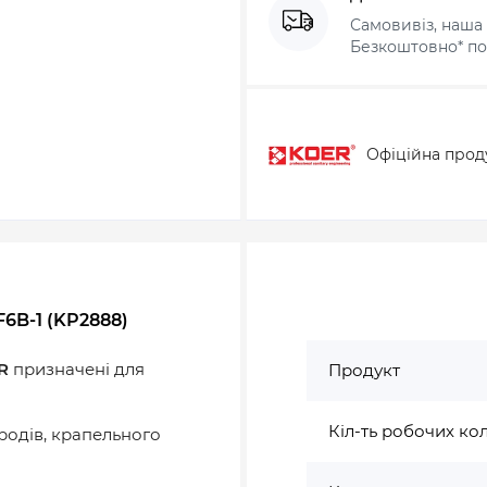
Самовивіз, наша 
Безкоштовно* по 
Офіційна прод
6B-1 (KP2888)
R
призначенi для
Продукт
Кіл-ть робочих кол
ородів, крапельного