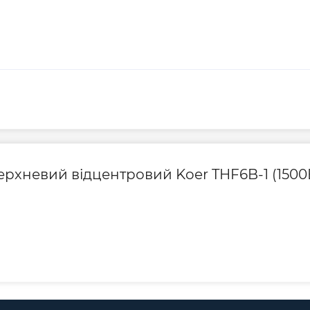
1,9
0,95
Гарантія виробник
2,5
1,3
Контакти сервісно
2″ × 2″
1,5″ × 1,5″
200
366
45
16
верхневий відцентровий Koer THF6B-1 (1500
45
16
37
15
28
14