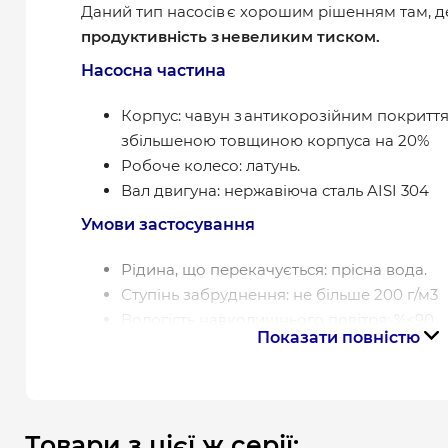
Даний тип насосів є хорошим рішенням там, 
продуктивність з невеликим тиском.
Насосна частина
Корпус: чавун з антикорозійним покриття
збільшеною товщиною корпуса на 20%
Робоче колесо: латунь.
Вал двигуна: нержавіюча сталь AISI 304
Умови застосування
Рідина, що перекачується: прісна вода.
Ступінь забруднення: не більше 200 г/м3
Вологість навколишнього повітря: %<90
Показати повністю
Температура навколишнього повітря: +2 
Температура води, що перекачується: + 5 °
Мінералізація: не більше 1500 г/м³
Вміст механічних домішок: не більше 0,0
Товари з цієї ж серії:
Максимальний робочий тиск: 0,7 МПа (7 б