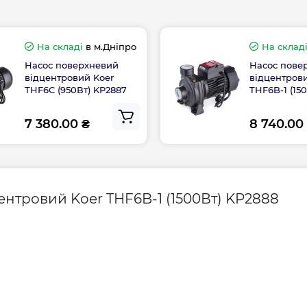
Обмотка
Потужність, Вт
На складі
в м.Дніпро
На склад
Насос поверхневий
Насос пове
пу з вбудованим
відцентровий Koer
відцентров
Розмір підключен
THF6С (950Вт) KP2887
THF6B-1 (15
Країна бренду
 155 ℃.
7 380.00 ₴
8 740.00
 / AISI 304
Країна виготовле
ентровий Koer THF6B-1 (1500Вт) KP2888
Вага брутто, кг
 Koer THF6
THF6B-
THF6С
4