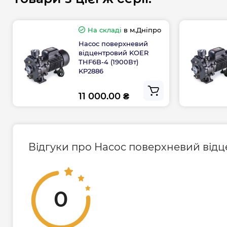
Максимальна глибина всмоктування: 8 м.
Двигун
На складі
в м.Дніпро
Насос поверхневий
Тип двигуна: асинхронний, закритого ти
відцентровий KOER
THF6B-4 (1900Вт)
в обмотку термозахистом.
KP2886
Обмотка статора: 100% мідь.
Клас ізоляції: F-термостійкість двигуна до
11 000.00 ₴
Ущільнення торцеве: графіт / кераміка / NR
Напруга: 220-240 В
Частота: 50 Гц
Клас захисту: IP 54
Відгуки про Насос поверхневий відц
Довжина кабелю: 1 м.
Режим роботи: тривалий.
Технічні особливості поверхневого насоса
0
Модель
THF6B-1
THF6B-3