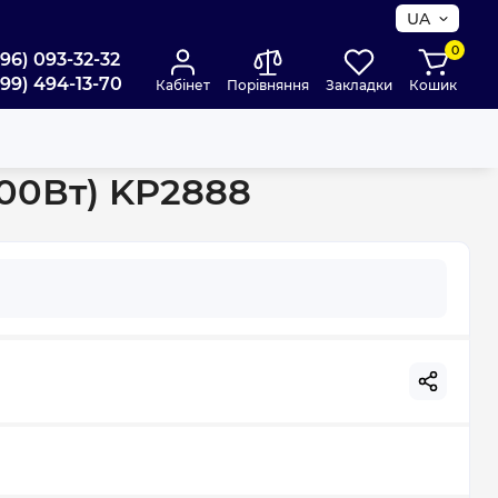
UA
0
096) 093-32-32
099) 494-13-70
Кабінет
Порівняння
Закладки
Кошик
500Вт) KP2888