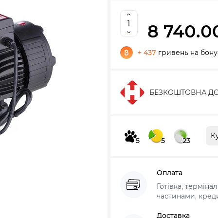
8 740.0
+ 437
гривень на бону
БЕЗКОШТОВНА ДО
К
5
5
23
Оплата
Готівка, терміна
частинами, креди
Доставка