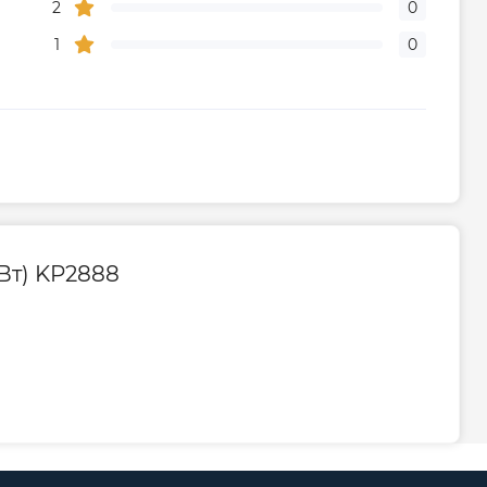
2
0
а, міс
36
1
0
го центру
+38 (096) 072-10-00
Вт) KP2888