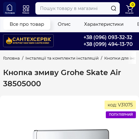
0
Головна
Меню
Кошик
Все про товар
Опис
Характеристики
+38 (096) 093-32-32
+38 (099) 494-13-70
Головна
Інсталяції та комплекти інсталяцій
Кнопки для інст
Кнопка змиву Grohe Skate Air
38505000
код: V31075
ПОПУЛЯРНИЙ