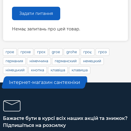
Задати питання
Немає запитань про цей товар.
грое
грохе
грох
groe
grohe
гроє
гроэ
германия
німеччина
германский
немецкий
німецький
кнопка
клавіша
клавиша
Інтернет-магазин сантехніки
Бажаєте бути в курсі всіх наших акцій та знижок?
Підпишіться на розсилку