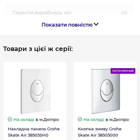
Гарантія виробника, міс
60
Показати повністю
Товари з цієї ж серії:
ПОПУЛЯРНИЙ
На складі
в м.Дніпро
На складі
в м.Дніпро
Накладна панель Grohe
Кнопка змиву Grohe
Skate Air 38505SH0
Skate Air 38505000