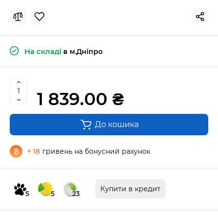
На складі
в м.Дніпро
1 839.00 ₴
До кошика
+ 18
гривень на бонусний рахунок
Купити в кредит
5
5
23