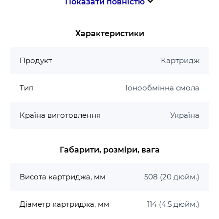
Показати повністю
не менше 14000 л
при відповідності якості води,
що подається на систему очищення, вимогам до
Характеристики
питної води відповідно до чинного
законодавства (ДСанПіН 2.2.4-171-10).
Продукт
Картридж
Комплект поставки:
Змінний картридж в індивідуальній упаковці.
Тип
Іонообмінна смола
Країна-виробник: Україна.
Країна виготовлення
Україна
Габарити, розміри, вага
Висота картриджа, мм
508 (20 дюйм.)
Діаметр картриджа, мм
114 (4.5 дюйм.)