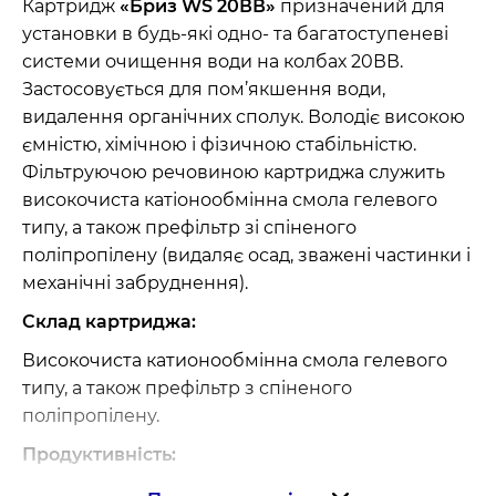
Картридж
«Бриз WS 20ВВ»
призначений для
установки в будь-які одно- та багатоступеневі
системи очищення води на колбах 20ВВ.
Застосовується для пом’якшення води,
видалення органічних сполук. Володіє високою
ємністю, хімічною і фізичною стабільністю.
Фільтруючою речовиною картриджа служить
високочиста катіонообмінна смола гелевого
типу, а також префільтр зі спіненого
поліпропілену (видаляє осад, зважені частинки і
механічні забруднення).
Склад картриджа:
Високочиста катионообмінна смола гелевого
типу, а також префільтр з спіненого
поліпропілену.
Продуктивність:
Ресурс змінного картриджа «Бриз WS 20ВВ»