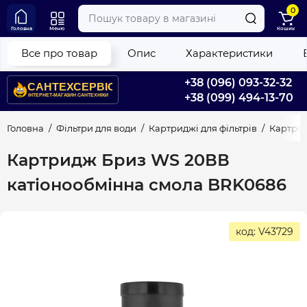
0
Головна
Меню
Кошик
Все про товар
Опис
Характеристики
+38 (096) 093-32-32
+38 (099) 494-13-70
Головна
Фільтри для води
Картриджі для фільтрів
Картрид
Картридж Бриз WS 20ВВ
катіонообмінна смола BRK0686
код: V43729