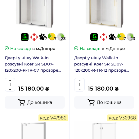
7
7
23
7
7
23
На складі
в м.Дніпро
На складі
в м.Дніпро
Двері у нішу Walk-In
Двері у нішу Walk-In
розсувні Koer SR SD07-
розсувні Koer SR SD07-
120x200-R-TR-07 прозоре
120x200-R-TR-12 прозоре
скло Easy Clean 8мм графіт
скло Easy Clean 8мм матове
права (KR5775)
золото права (KR5774)
15 180.00 ₴
15 180.00 ₴
До кошика
До кошика
код: V47986
код: V36968