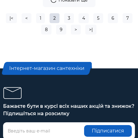
Показати ще
|<
<
1
2
3
4
5
6
7
8
9
>
>|
Інтернет-магазин сантехніки
Бажаєте бути в курсі всіх наших акцій та знижок?
Підпишіться на розсилку
Підписатися