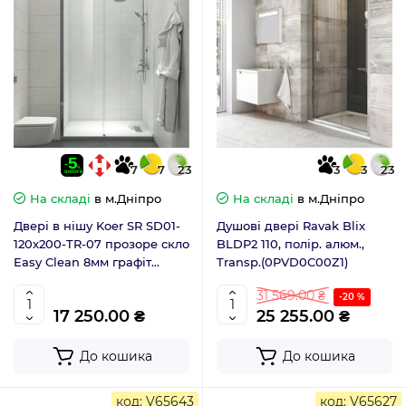
7
7
23
3
3
23
На складі
в м.Дніпро
На складі
в м.Дніпро
Двері в нішу Koer SR SD01-
Душові двері Ravak Blix
120x200-TR-07 прозоре скло
BLDP2 110, полір. алюм.,
Easy Clean 8мм графіт
Transp.(0PVD0C00Z1)
(KR5378)
31 569.00 ₴
-20 %
17 250.00 ₴
25 255.00 ₴
До кошика
До кошика
код: V65643
код: V65627