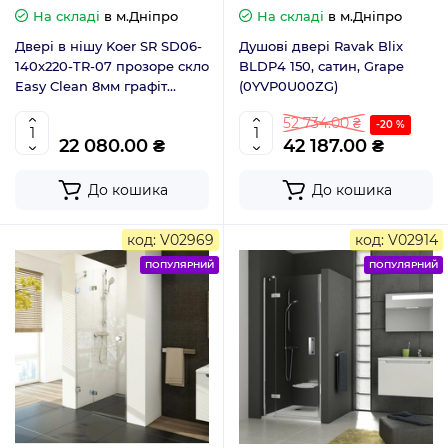
На складі
в м.Дніпро
На складі
в м.Дніпро
Двері в нішу Koer SR SD06-
Душові двері Ravak Blix
140x220-TR-07 прозоре скло
BLDP4 150, сатин, Grape
Easy Clean 8мм графіт
(0YVP0U00ZG)
(KR5369)
52 734.00 ₴
-20 %
22 080.00 ₴
42 187.00 ₴
До кошика
До кошика
код: V02969
код: V02914
ПОПУЛЯРНИЙ
ПОПУЛЯРНИЙ