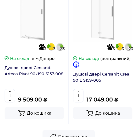
3
3
23
3
3
23
На складі
в м.Дніпро
На складі
(центральний)
Душові двері Cersanit
Arteco Pivot 90х190 S157-008
Душові двері Cersanit Crea
90 L S159-005
9 509.00 ₴
17 049.00 ₴
До кошика
До кошика