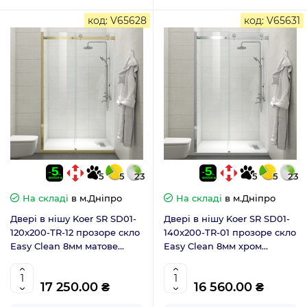
код: V65628
код: V65631
5
5
23
5
5
23
На складі
в м.Дніпро
На складі
в м.Дніпро
Двері в нішу Koer SR SD01-
Двері в нішу Koer SR SD01-
120x200-TR-12 прозоре скло
140x200-TR-01 прозоре скло
Easy Clean 8мм матове
Easy Clean 8мм хром
золото (KR5377)
(KR5380)
17 250.00 ₴
16 560.00 ₴