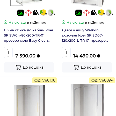
7
7
23
7
7
23
На складі
в м.Дніпро
На складі
в м.Дніпро
Бічна стінка до кабіни Koer
Двері у нішу Walk-In
SR SW04-80x200-TR-01
розсувні Koer SR SD07-
прозоре скло Easy Clean
120x200-L-TR-01 прозоре
10мм, хром (KR5389)
скло Easy Clean 8мм хром
ліва (KR5686)
7 590.00 ₴
14 490.00 ₴
До кошика
До кошика
код: V66106
код: V66094