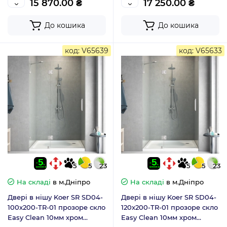
15 870.00 ₴
17 250.00 ₴
До кошика
До кошика
код: V65639
код: V65633
5
5
23
5
5
23
На складі
в м.Дніпро
На складі
в м.Дніпро
Двері в нішу Koer SR SD04-
Двері в нішу Koer SR SD04-
100x200-TR-01 прозоре скло
120x200-TR-01 прозоре скло
Easy Clean 10мм хром
Easy Clean 10мм хром