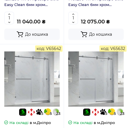
Easy Clean 6мм хром
Easy Clean 6мм хром
(KR5405)
(KR5406)
11 040.00 ₴
12 075.00 ₴
До кошика
До кошика
код: V65642
код: V65632
5
5
23
5
5
23
На складі
в м.Дніпро
На складі
в м.Дніпро