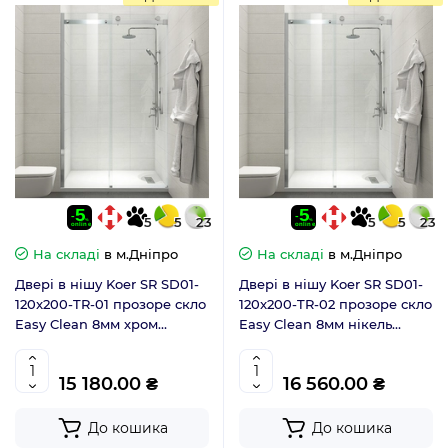
5
5
23
5
5
23
На складі
в м.Дніпро
На складі
в м.Дніпро
Двері в нішу Koer SR SD01-
Двері в нішу Koer SR SD01-
120x200-TR-01 прозоре скло
120x200-TR-02 прозоре скло
Easy Clean 8мм хром
Easy Clean 8мм нікель
(KR5376)
(KR5379)
15 180.00 ₴
16 560.00 ₴
До кошика
До кошика