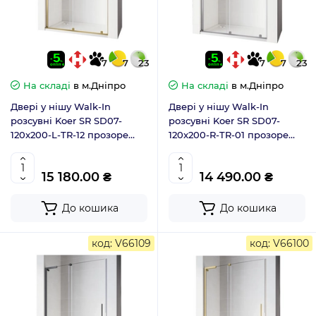
7
7
23
7
7
23
На складі
в м.Дніпро
На складі
в м.Дніпро
Двері у нішу Walk-In
Двері у нішу Walk-In
розсувні Koer SR SD07-
розсувні Koer SR SD07-
120x200-L-TR-12 прозоре
120x200-R-TR-01 прозоре
скло Easy Clean 8мм матове
скло Easy Clean 8мм хром
золото ліва (KR5687)
права (KR5773)
15 180.00 ₴
14 490.00 ₴
До кошика
До кошика
код: V66109
код: V66100