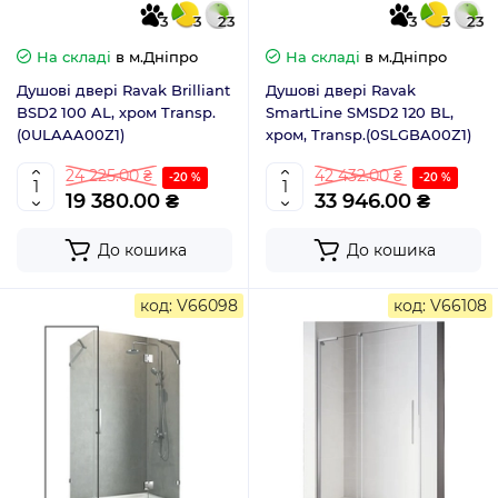
3
3
23
3
3
23
На складі
в м.Дніпро
На складі
в м.Дніпро
Душові двері Ravak Brilliant
Душові двері Ravak
BSD2 100 AL, хром Transp.
SmartLine SMSD2 120 BL,
(0ULAAA00Z1)
хром, Transp.(0SLGBA00Z1)
24 225.00 ₴
42 432.00 ₴
-20 %
-20 %
19 380.00 ₴
33 946.00 ₴
До кошика
До кошика
код: V66098
код: V66108