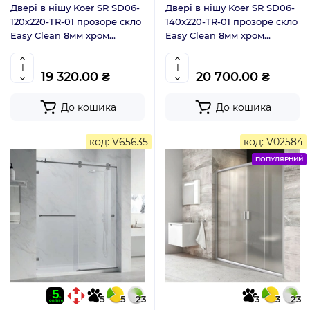
Двері в нішу Koer SR SD06-
Двері в нішу Koer SR SD06-
120x220-TR-01 прозоре скло
140x220-TR-01 прозоре скло
Easy Clean 8мм хром
Easy Clean 8мм хром
(KR5367)
(KR5368)
19 320.00 ₴
20 700.00 ₴
До кошика
До кошика
код: V65635
код: V02584
ПОПУЛЯРНИЙ
5
5
23
3
3
23