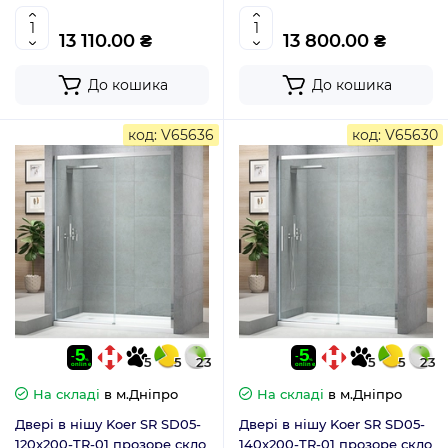
(KR5386)
(KR5387)
13 110.00 ₴
13 800.00 ₴
До кошика
До кошика
код: V65636
код: V65630
5
5
23
5
5
23
На складі
в м.Дніпро
На складі
в м.Дніпро
Двері в нішу Koer SR SD05-
Двері в нішу Koer SR SD05-
120x200-TR-01 прозоре скло
140x200-TR-01 прозоре скло