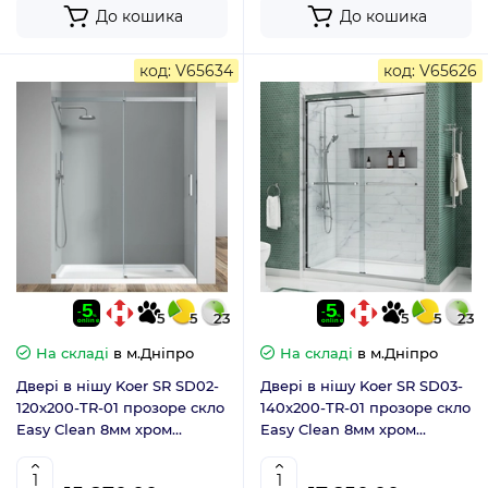
До кошика
До кошика
код: V65634
код: V65626
5
5
23
5
5
23
На складі
в м.Дніпро
На складі
в м.Дніпро
Двері в нішу Koer SR SD02-
Двері в нішу Koer SR SD03-
120x200-TR-01 прозоре скло
140x200-TR-01 прозоре скло
Easy Clean 8мм хром
Easy Clean 8мм хром
(KR5384)
(KR5385)