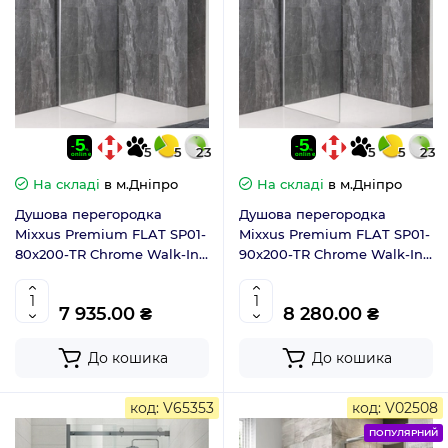
5
5
23
5
5
23
На складі
в м.Дніпро
На складі
в м.Дніпро
Душова перегородка
Душова перегородка
Mixxus Premium FLAT SP01-
Mixxus Premium FLAT SP01-
80x200-TR Chrome Walk-In
90x200-TR Chrome Walk-In
прозоре скло 8мм (MI6849)
прозоре скло 8мм (MI6850)
7 935.00 ₴
8 280.00 ₴
До кошика
До кошика
код: V65353
код: V02508
ПОПУЛЯРНИЙ