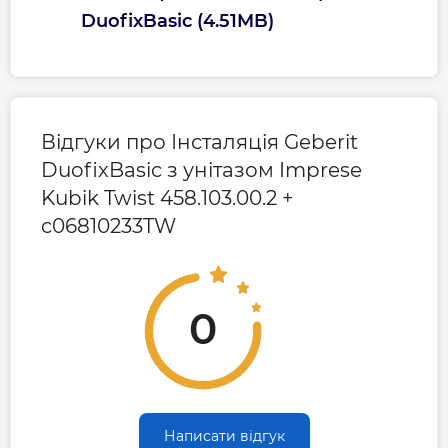
Гарантія виробника на підвісний унітаз
DuofixBasic (4.51MB)
Imprese
Гарантія на кераміку 25 років
Відгуки про Інсталяція Geberit
DuofixBasic з унітазом Imprese
Kubik Twist 458.103.00.2 +
c06810233TW
0
Написати відгук