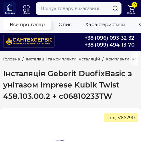
0
Головна
Меню
Кошик
Все про товар
Опис
Характеристики
+38 (096) 093-32-32
+38 (099) 494-13-70
Головна
Інсталяції та комплекти інсталяцій
Комплекти інстал
Інсталяція Geberit DuofixBasic з
унітазом Imprese Kubik Twist
458.103.00.2 + c06810233TW
код: V66290