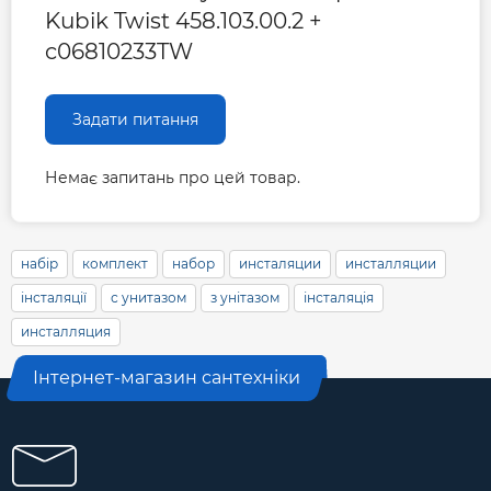
Kubik Twist 458.103.00.2 +
c06810233TW
Задати питання
Немає запитань про цей товар.
набір
комплект
набор
инсталяции
инсталляции
інсталяції
с унитазом
з унітазом
інсталяція
инсталляция
Інтернет-магазин сантехніки