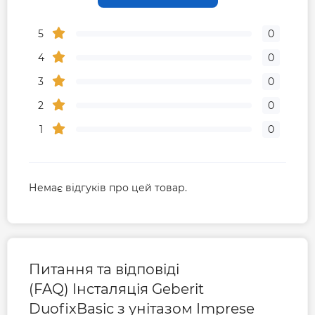
5
0
4
0
3
0
2
0
1
0
Немає відгуків про цей товар.
Питання та відповіді
(FAQ) Інсталяція Geberit
DuofixBasic з унітазом Imprese