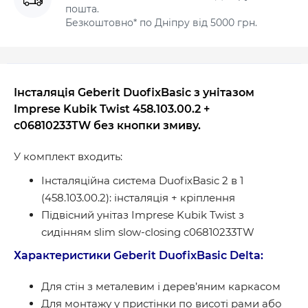
пошта.
Безкоштовно* по Дніпру від 5000 грн.
Інсталяція Geberit DuofixBasic з унітазом
Imprese Kubik Twist 458.103.00.2 +
c06810233TW без кнопки змиву.
У комплект входить:
Інсталяційна система DuofixBasic 2 в 1
(458.103.00.2): інсталяція + кріплення
Підвісний унітаз Imprese Kubik Twist з
сидінням slim slow-closing c06810233TW
Характеристики Geberit DuofixBasic Delta:
Для стін з металевим і дерев’яним каркасом
Для монтажу у пристінки по висоті рами або