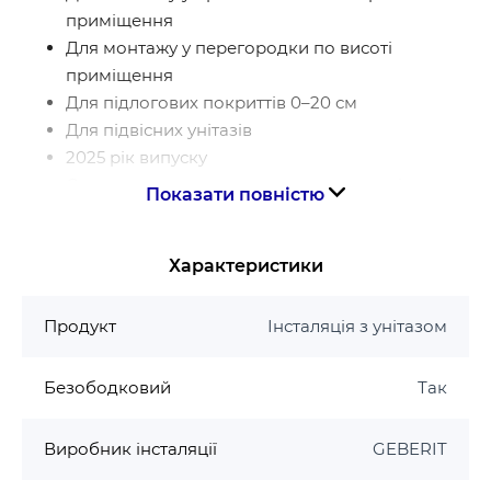
приміщення
Для монтажу у перегородки по висоті
приміщення
Для підлогових покриттів 0–20 см
Для підвісних унітазів
2025 рік випуску
Статично самонесна рама, захищена від
Показати повністю
корозії порошковим покриттям
Рама для підвісного унітазу з
Характеристики
приєднувальними розмірами згідно з EN 33 і
вильотом до 62 см
Альтернативне положення кріплення для
Продукт
Інсталяція з унітазом
анкера для кріплення до стіни
Опорні ніжки з пластику
Безободковий
Так
Глибина опорних пластин ніжок підходить для
монтажу в Uподібні профілі UW 50
Виробник інсталяції
GEBERIT
Стійки оцинковані з захистом від корозії
З'єднувальне коліно монтується без