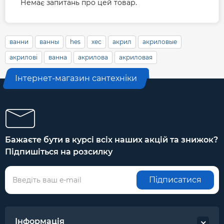
Немає запитань про цей товар.
ванни
ванны
hes
хес
акрил
акриловые
акрилові
ванна
акрилова
акриловая
Інтернет-магазин сантехніки
Бажаєте бути в курсі всіх наших акцій та знижок?
Підпишіться на розсилку
Підписатися
Інформація