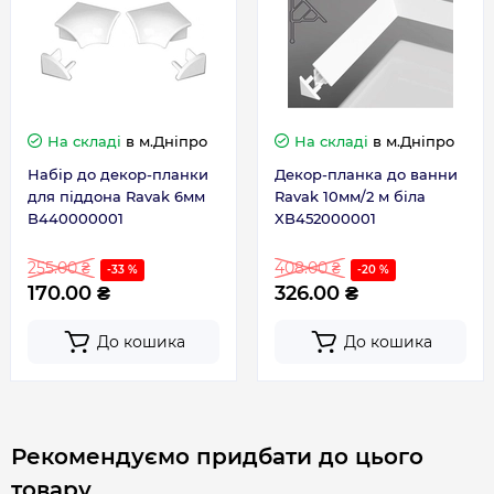
На складі
в м.Дніпро
На складі
в м.Дніпро
Набір до декор-планки
Декор-планка до ванни
для піддона Ravak 6мм
Ravak 10мм/2 м біла
B440000001
XB452000001
255.00 ₴
408.00 ₴
-33 %
-20 %
170.00 ₴
326.00 ₴
До кошика
До кошика
Рекомендуємо придбати до цього
товару