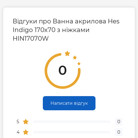
Відгуки про Ванна акрилова Hes
Indigo 170х70 з ніжками
HIN17070W
0
Написати відгук
5
0
4
0