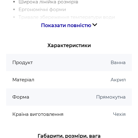
Широка лінійка розмірів
Ергономічні форми
Тривале збереження температури води
Зручний монтаж
Показати повністю
Висока зносостійкість, ідеальний глянець та
легкий догляд.
Характеристики
Гарантія виробника на акрилові ванни HES
Продукт
Ванна
10 років гарантія на ванни
2 роки гарантія на панелі
Матеріал
Акрил
Форма
Прямокутна
Країна виготовлення
Чехія
Габарити, розміри, вага