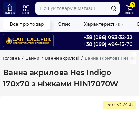
0
Головна
Меню
Кошик
Все про товар
Опис
Характеристики
+38 (096) 093-32-32
+38 (099) 494-13-70
Головна
Ванни
Ванни акрилові
Ванна акрилова Hes Indi
Ванна акрилова Hes Indigo
170х70 з ніжками HIN17070W
код: V67458