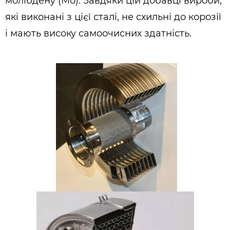
молібдену (Мо). Завдяки цій добавці вироби,
які виконані з цієї сталі, не схильні до корозії
і мають високу самоочисних здатність.