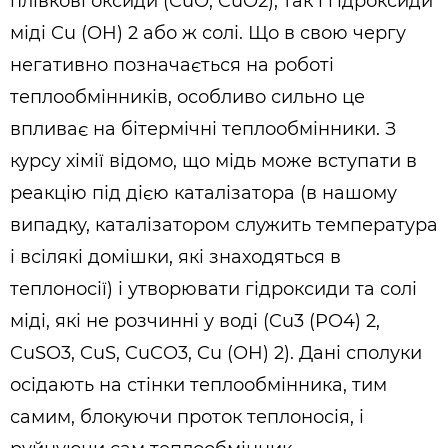
плівкові оксиди (CuO, CuO2), так і гідроксиди
міді Cu (OH) 2 або ж солі. Що в свою чергу
негативно позначається на роботі
теплообмінників, особливо сильно це
впливає на бітермічні теплообмінники. З
курсу хімії відомо, що мідь може вступати в
реакцію під дією каталізатора (в нашому
випадку, каталізатором служить температура
і всілякі домішки, які знаходяться в
теплоносії) і утворювати гідроксиди та солі
міді, які не розчинні у воді (Cu3 (PO4) 2,
CuSO3, CuS, CuCO3, Cu (OH) 2). Дані сполуки
осідають на стінки теплообмінника, тим
самим, блокуючи проток теплоносія, і