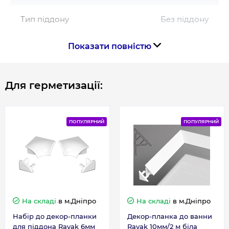
Тип піддону
Без піддону
Показати повністю
Форма
Напівкругла
Країна виготовлення
Чехія
Для герметизації:
Габарити, розміри, вага
ПОПУЛЯРНИЙ
ПОПУЛЯРНИЙ
Висота, см
170
Довжина, см
90
Ширина, см
90
На складі
в м.Дніпро
На складі
в м.Дніпро
Набір до декор-планки
Декор-планка до ванни
Габарити
90x90
для піддона Ravak 6мм
Ravak 10мм/2 м біла