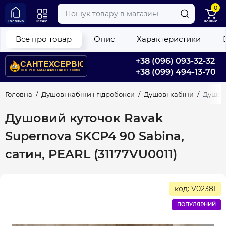
0
Головна
Меню
Кошик
Все про товар
Опис
Характеристики
+38 (096) 093-32-32
+38 (099) 494-13-70
Головна
Душові кабіни і гідробокси
Душові кабіни
Душови
Душовий куточок Ravak
Supernova SKCP4 90 Sabina,
сатин, PEARL (31177VU0011)
код: V02381
ПОПУЛЯРНИЙ