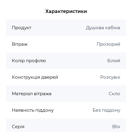
тільки для комфортного купання дітей,
замочування білизни, але і в якості зручного
Характеристики
сидіння. Розсувна система душового куточка
Blix гарантує технічну досконалість і трендовий
Продукт
Душова кабіна
дизайн з полірованими профілями і ефектними
поверхнями безпечного скла.
Вітраж
Прозорий
Комбінація душового куточка Blix і піддону
Sabina виглядає не тільки розкішно, але і
Колір профілю
Білий
практично, з точки зору використання.
Конструкція дверей
Розсувні
Встановлюється в облицьований кут ванної
кімнати на глибокий піддон Sabina.
Матеріал вітража
Скло
Характеристики:
Наявність піддону
Без піддону
Розмір: 87,5-89,5х175 см
Колір профілю: білий/сатин/полірований
Серія
Blix
алюміній