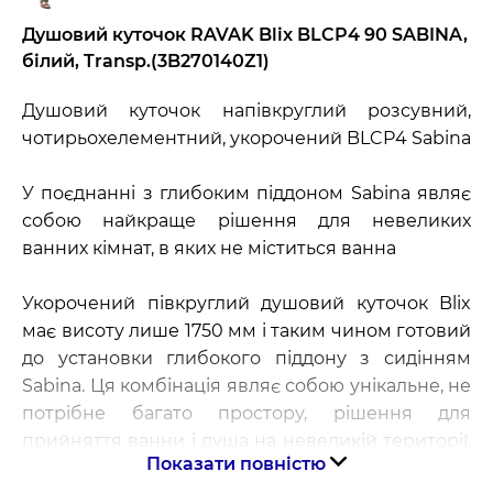
Душовий куточок RAVAK Blix BLCP4 90 SABINA,
білий, Transp.(3B270140Z1)
Душовий куточок напівкруглий розсувний,
чотирьохелементний, укорочений BLCP4 Sabina
У поєднанні з глибоким піддоном Sabina являє
собою найкраще рішення для невеликих
ванних кімнат, в яких не міститься ванна
Укорочений півкруглий душовий куточок Blix
має висоту лише 1750 мм і таким чином готовий
до установки глибокого піддону з сидінням
Sabina. Ця комбінація являє собою унікальне, не
потрібне багато простору, рішення для
прийняття ванни і душа на невеликій території.
Показати повністю
Акриловий піддон глибиною 27 см служить не