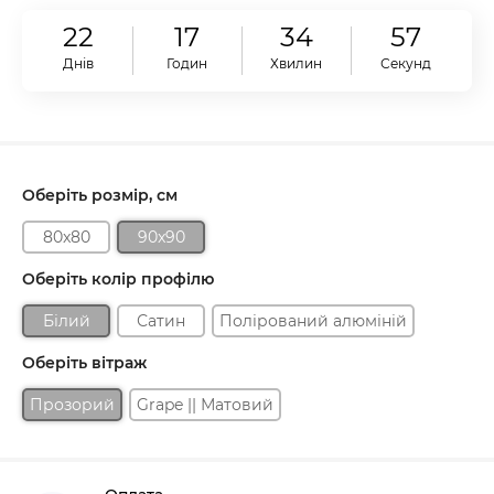
22
17
34
56
Днів
Годин
Хвилин
Секунд
Оберіть розмір, см
80x80
90x90
Оберіть колір профілю
Білий
Сатин
Полірований алюміній
Оберіть вітраж
Прозорий
Grape || Матовий