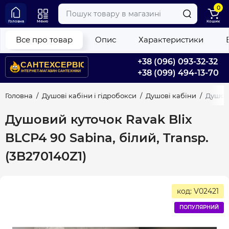
0
Головна
Меню
Кошик
Все про товар
Опис
Характеристики
+38 (096) 093-32-32
+38 (099) 494-13-70
Головна
Душові кабіни і гідробокси
Душові кабіни
Душови
Душовий куточок Ravak Blix
BLCP4 90 Sabina, білий, Transp.
(3B270140Z1)
код: V02421
ПОПУЛЯРНИЙ