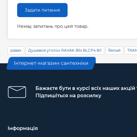
Задати питання
Немає запитань про цей товар.
равак
Душевой уголок RAVAK Blix BLCP4 80
белый
TRAN
Інтернет-магазин сантехніки
Бажаєте бути в курсі всіх наших акцій
Підпишіться на розсилку
Інформація