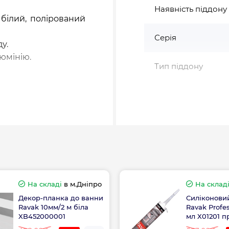
Наявність піддону
 білий, полірований
Серія
у.
юмінію.
Тип піддону
Форма
Країна виготовле
юміній
ю
t, Grape
iCalc
На складі
в м.Дніпро
На склад
Висота, см
Декор-планка до ванни
Силіконови
Ravak 10мм/2 м біла
Ravak Profes
lipso Pro, Elipso Pro
Довжина, см
XB452000001
мл X01201 
ал.