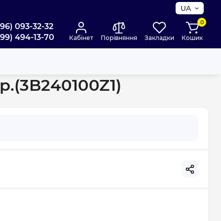
UA
0
096) 093-32-32
099) 494-13-70
Кабінет
Порівняння
Закладки
Кошик
p.(3B240100Z1)