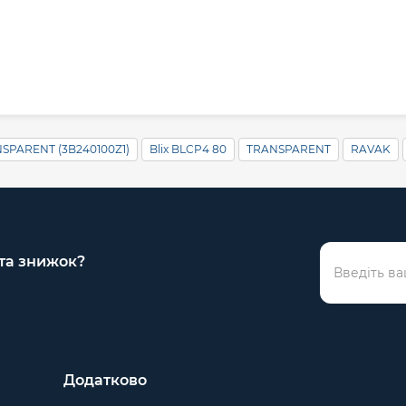
SPARENT (3B240100Z1)
Blix BLCP4 80
TRANSPARENT
RAVAK
 та знижок?
Додатково