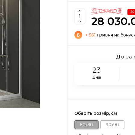
35 037.00 ₴
-20
28 030.
+ 561
гривня на бонус
До за
23
Днів
Оберіть розмір, см
80x80
90x90