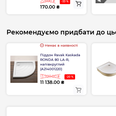
255.00 ₴
-33 %
170.00 ₴
Рекомендуємо придбати до ць
Немає в наявності
Піддон Ravak Kaskada
RONDA 80 LA-R,
напівкруглий
(A214001220)
13 923.00 ₴
-20 %
11 138.00 ₴