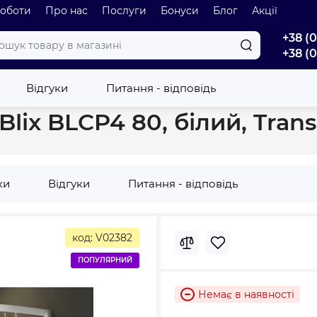
роботи
Про нас
Послуги
Бонуси
Блог
Акції
+38 (
+38 (
вий куточок Ravak Blix BLCP4 80, білий, Transp.(3B240100Z1)
Відгуки
Питання - відповідь
lix BLCP4 80, білий, Trans
ки
Відгуки
Питання - відповідь
код: V02382
ПОПУЛЯРНИЙ
Немає в наявності