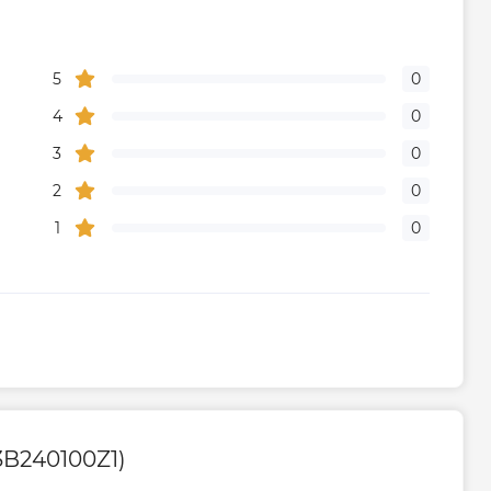
5
0
4
0
3
0
2
0
1
0
3B240100Z1)