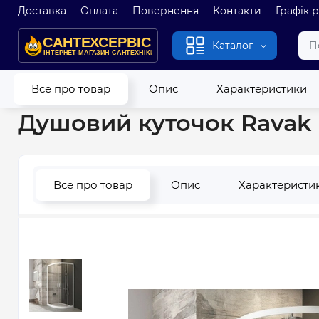
Доставка
Оплата
Повернення
Контакти
Графік 
Каталог
Головна
Душові кабіни і гідробокси
Душові кабіни
Душо
Все про товар
Опис
Характеристики
Душовий куточок Ravak B
Все про товар
Опис
Характеристи