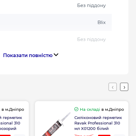
Без піддону
Blix
Без піддону
Показати повністю
Напівкругла
ння
Чехія
Габарити, розміри, вага
і
в м.Дніпро
На складі
в м.Дніпро
190
й герметик
Силіконовий герметик
sional 310
Ravak Professional 310
80
прозорий
мл X01200 білий