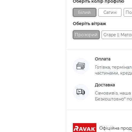
Оберіть колір профілю
Білий
Сатин
По
Оберіть вітраж
Прозорий
Grape || Мат
Оплата
Готівка, терміна
частинами, креди
Доставка
Самовивіз, наша 
Безкоштовно* по 
Офіційна прод