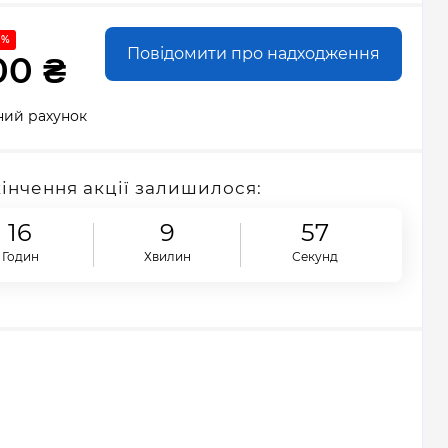
 %
Повідомити про надходження
00 ₴
ний рахунок
кінчення акції залишилося:
16
9
56
Годин
Хвилин
Секунд