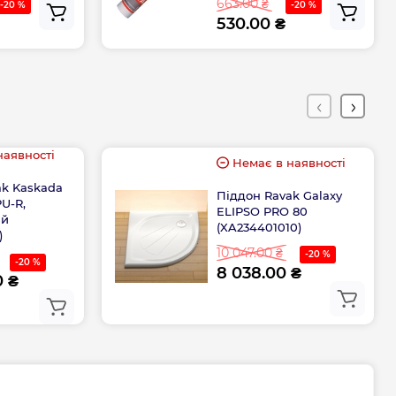
663.00 ₴
-20 %
-20 %
530.00 ₴
80
80x80
наявності
Немає в наявності
ak Kaskada
Піддон Ravak Galaxy
U-R,
ELIPSO PRO 80
ий
(XA234401010)
)
10 047.00 ₴
-20 %
-20 %
8 038.00 ₴
0 ₴