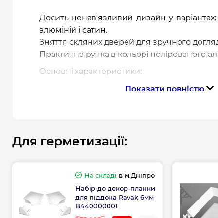
Досить ненав'язливий дизайн у варіантах:
алюміній і сатин.
Зняття скляних дверей для зручного догляд
Практична ручка в кольорі полірованого ал
Основні характеристики:
Вхід: 490 мм
Показати повністю
Розмір: 775-795x775-795 мм
Висота: 1900 мм
Профіль: білий, сатин, полірований ал
Конструкція дверей: розсувні
Для герметизації:
Ручка в кольорі полірованого алюміні
Варіанти декору скла: Transparent, Grafi
Скло: загартоване 6 мм із захистом Ant
На складі
в м.Дніпро
Безшумний механізм: AntiBlock
Набір до декор-планки
для піддона Ravak 6мм
Рекомендовані піддони: Ronda, Elipso, E
B440000001
Flat, Elipso Pro Chrome
або душовий кан