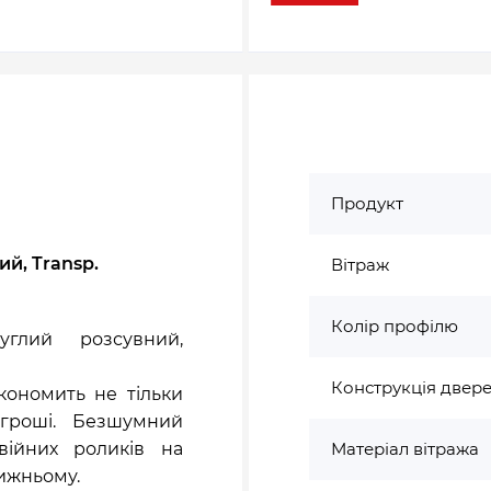
Продукт
ий, Transp.
Вітраж
Колір профілю
глий розсувний,
Конструкція двер
кономить не тільки
 гроші. Безшумний
війних роликів на
Матеріал вітража
нижньому.