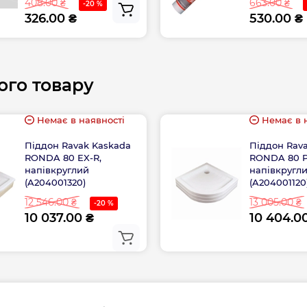
408.00 ₴
663.00 ₴
-20 %
326.00 ₴
530.00 ₴
Ширина, см
Габарити
ого товару
Немає в наявності
Немає в 
Піддон Ravak Kaskada
Піддон Rav
RONDA 80 EX-R,
RONDA 80 P
напівкруглий
напівкругл
(A204001320)
(A204001120
12 546.00 ₴
13 005.00 ₴
-20 %
10 037.00 ₴
10 404.0