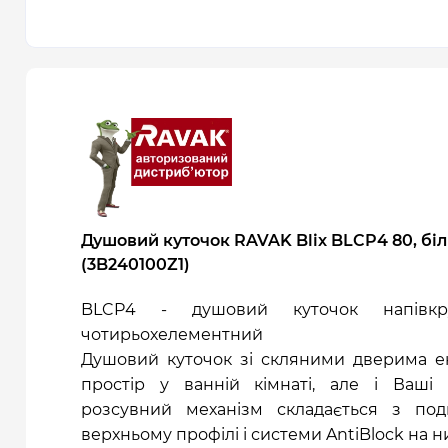
Душовий куточок RAVAK Blix BLCP4 80, біл
(3B240100Z1)
BLCP4 - душовий куточок напівкру
чотирьохелементний
Душовий куточок зі скляними дверима е
простір у ванній кімнаті, але і Ваші
розсувний механізм складається з под
верхньому профілі і системи AntiBlock на 