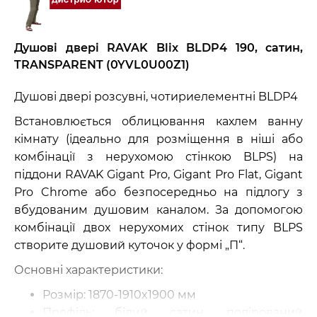
Душові двері RAVAK Blix BLDP4 190, сатин,
TRANSPARENT (0YVL0U00Z1)
Душові двері розсувні, чотириелементні BLDP4
Встановлюється облицювання кахлем ванну
кімнату (ідеально для розміщення в ніші або
комбінації з нерухомою стінкою BLPS) на
піддони RAVAK Gigant Pro, Gigant Pro Flat, Gigant
Pro Chrome або безпосередньо на підлогу з
вбудованим душовим каналом. За допомогою
комбінації двох нерухомих стінок типу BLPS
створите душовий куточок у формі „П“.
Основні характеристики:
Розмір: 1870-1910x1900 мм
Профіль: білий, сатин, полірований