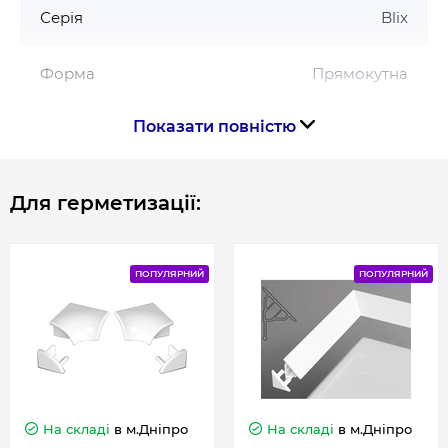
Серія
Blix
Форма
Прямокутна
Показати повністю
Країна виготовлення
Чехія
Для герметизації:
Габарити, розміри, вага
Висота, см
190
ПОПУЛЯРНИЙ
ПОПУЛЯРНИЙ
Довжина, см
190
На складі
в м.Дніпро
На складі
в м.Дніпро