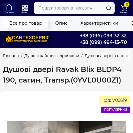
0
Головна
Меню
Кошик
Все про товар
Опис
Характеристики
+38 (096) 093-32-32
+38 (099) 494-13-70
Головна
Душові кабіни і гідробокси
Душові двері та стінки
Душові двері Ravak Blix BLDP4
190, сатин, Transp.(0YVL0U00Z1)
код: V02619
ПОПУЛЯРНИЙ