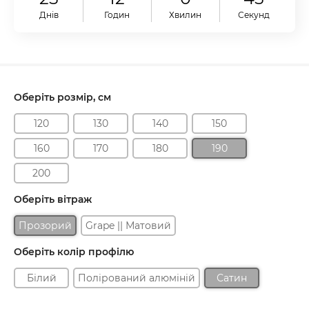
Днів
Годин
Хвилин
Секунд
Оберіть розмір, см
120
130
140
150
160
170
180
190
200
Оберіть вітраж
Прозорий
Grape || Матовий
Оберіть колір профілю
Білий
Полірований алюміній
Сатин