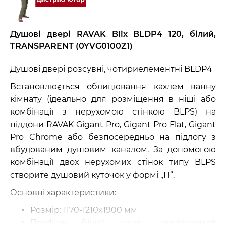
Душові двері RAVAK Blix BLDP4 120, білий,
TRANSPARENT (0YVG0100Z1)
Душові двері розсувні, чотириелементні BLDP4
Встановлюється облицювання кахлем ванну
кімнату (ідеально для розміщення в ніші або
комбінації з нерухомою стінкою BLPS) на
піддони RAVAK Gigant Pro, Gigant Pro Flat, Gigant
Pro Chrome або безпосередньо на підлогу з
вбудованим душовим каналом. За допомогою
комбінації двох нерухомих стінок типу BLPS
створите душовий куточок у формі „П“.
Основні характеристики:
Розмір: 1170-1210x1900 мм
Профіль: білий, сатин, полірований