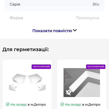
Серія
Blix
Форма
Прямокутна
Показати повністю
Країна виготовлення
Чехія
Для герметизації:
Габарити, розміри, вага
Висота, см
190
ПОПУЛЯРНИЙ
ПОПУЛЯРНИЙ
Довжина, см
120
На складі
в м.Дніпро
На складі
в м.Дніпро