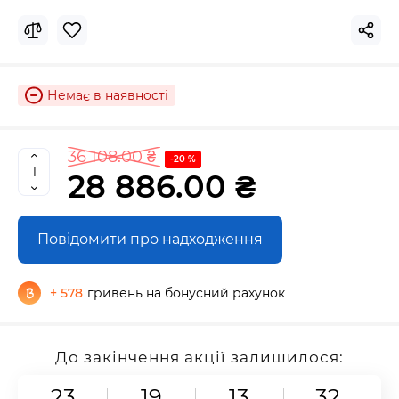
Немає в наявності
36 108.00 ₴
-20 %
28 886.00 ₴
Повідомити про надходження
+ 578
гривень на бонусний рахунок
До закінчення акції залишилося:
23
19
13
32