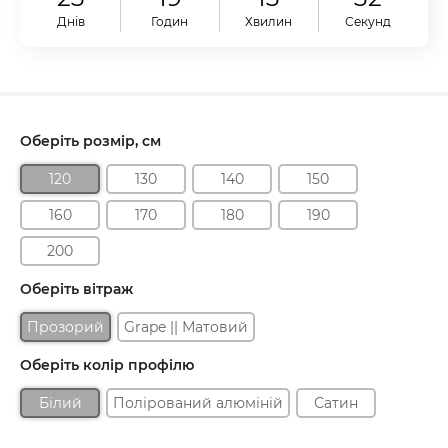
Днів
Годин
Хвилин
Секунд
Оберіть розмір, см
120
130
140
150
160
170
180
190
200
Оберіть вітраж
Прозорий
Grape || Матовий
Оберіть колір профілю
Білий
Полірований алюміній
Сатин