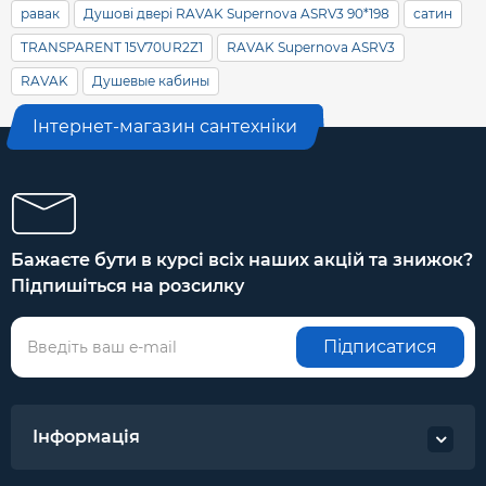
равак
Душові двері RAVAK Supernova ASRV3 90*198
сатин
TRANSPARENT 15V70UR2Z1
RAVAK Supernova ASRV3
RAVAK
Душевые кабины
Інтернет-магазин сантехніки
Бажаєте бути в курсі всіх наших акцій та знижок?
Підпишіться на розсилку
Підписатися
Інформація