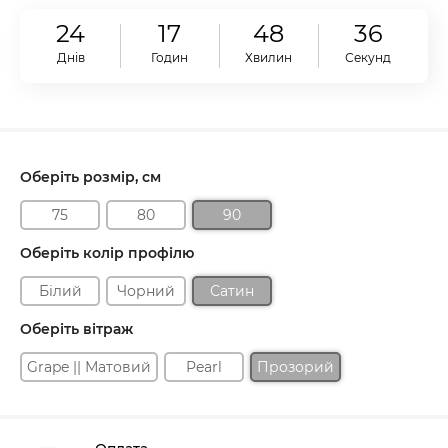
24
17
48
35
Днів
Годин
Хвилин
Секунд
Оберіть розмір, см
75
80
90
Оберіть колір профілю
Білий
Чорний
Сатин
Оберіть вітраж
Grape || Матовий
Pearl
Прозорий