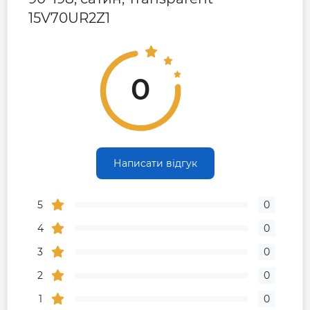
15V70UR2Z1
0
Написати відгук
5
0
4
0
3
0
2
0
1
0