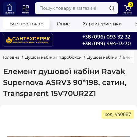
0
Головна
Меню
Кошик
Все про товар
Опис
Характеристики
+38 (096) 093-32-32
+38 (099) 494-13-70
Головна
Душові кабіни і гідробокси
Душові кабіни
Елемен
Елемент душової кабіни Ravak
Supernova ASRV3 90*198, сатин,
Transparent 15V70UR2Z1
код: V40887