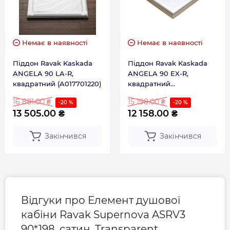
Немає в наявності
Немає в наявності
Піддон Ravak Kaskada
Піддон Ravak Kaskada
ANGELA 90 LA-R,
ANGELA 90 EX-R,
квадратний (A017701220)
квадратний
(A007701320)
16 881.00 ₴
15 198.00 ₴
-20 %
-20 %
13 505.00 ₴
12 158.00 ₴
Закінчився
Закінчився
Відгуки про Елемент душової
кабіни Ravak Supernova ASRV3
90*198, сатин, Transparent