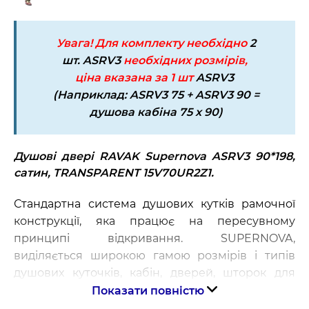
Увага! Для комплекту необхідно
2
шт.
ASRV3
необхідних розмірів,
ціна вказана за 1 шт
ASRV3
(Наприклад:
ASRV3
75 +
ASRV3 90
=
душова кабіна 75 x 90)
Душові двері RAVAK Supernova ASRV3 90*198,
сатин, TRANSPARENT 15V70UR2Z1.
Стандартна система душових кутків рамочної
конструкції, яка працює на пересувному
принципі відкривання. SUPERNOVA,
виділяється широкою гамою розмірів і типів
душових куточків, кабін, дверей, шторок для
ванн.
Показати повністю
Вічна рамна конструкція