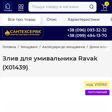
0
Головна
Меню
Кошик
Все про товар
Опис
Характеристики
+38 (096) 093-32-32
+38 (099) 494-13-70
Головна
Змішувачі
Аксесуари до змішувачів
Донні клапа
Злив для умивальника Ravak
(X01439)
код: V05160
ПОПУЛЯРНИЙ