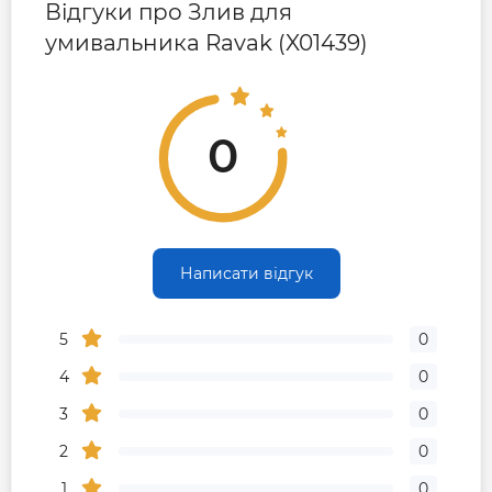
Відгуки про Злив для
умивальника Ravak (X01439)
0
Написати відгук
5
0
4
0
3
0
2
0
1
0