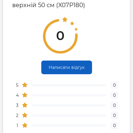
верхній 50 см (X07P180)
0
Написати відгук
5
0
4
0
3
0
2
0
1
0