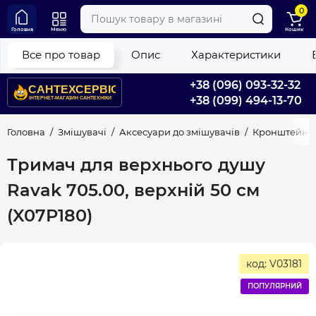
0
Головна
Меню
Кошик
Все про товар
Опис
Характеристики
+38 (096) 093-32-32
+38 (099) 494-13-70
Головна
Змішувачі
Аксесуари до змішувачів
Кронштейни 
Тримач для верхнього душу
Ravak 705.00, верхній 50 см
(X07P180)
код: V03181
ПОПУЛЯРНИЙ