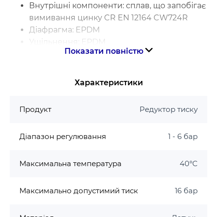
Внутрішні компоненти: сплав, що запобігає
вимивання цинку CR EN 12164 CW724R
Діафрагма: EPDM
Ущільнення: EPDM
Показати повністю
Фільтр: нержавіюча сталь EN 10088-2 (AISI
304)
Експлуатаційні показники
Характеристики
Макс. тиск на вході: 16 bar
Продукт
Редуктор тиску
Діапазон калібрування тиску на виході: 1 ÷ 6
бар
Діапазон регулювання
1 - 6 бар
Заводське калібрування: 3 бар
Максимальна робоча температура: 40°C
Максимальна температура
40°C
Шкала манометра: 0 ÷ 10 бар
Робоча рідина: вода
Максимально допустимий тиск
16 бар
Підключення:
3/4" (ISO 228-1)