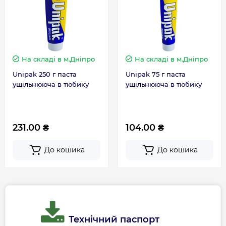
протилежної сили мембрани; затвор
зміщується донизу, відкриваючи прохід води.
Чим більшим стає запит на воду, тим меншим
стає тиск під мембраною, приводячи, таким
На складі
в м.Дніпро
На складі
в м.Дніпро
чином, до більшого проходу рідини через
переріз проходу.
Unipak 250 г паста
Unipak 75 г паста
ущільнююча в тюбику
ущільнююча в тюбику
231.00 ₴
104.00 ₴
До кошика
До кошика
Режим роботи без водорозбору
Технічний паспорт
Коли кран повністю закритий, тиск на виході