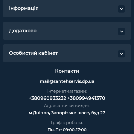
Країна виробництва: Італія
Інформація
Додатково
Особистий кабінет
Контакти
mail@santehservis.dp.ua
Інтернет-магазин:
+380960933232
+380994941370
Адреса точки видачі:
м.Дніпро, Запорізьке шосе, буд.27
Графік роботи:
Пн-Пт: 09:00-17:00