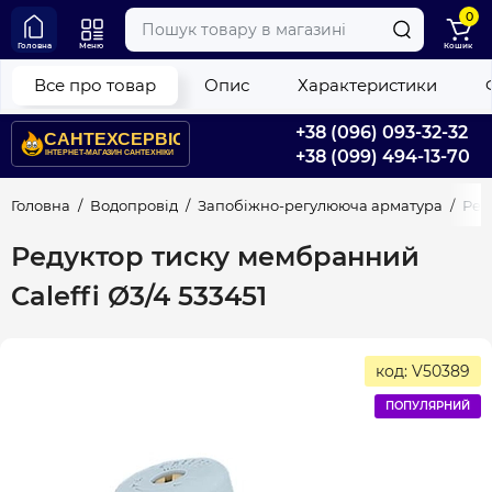
0
Головна
Меню
Кошик
Все про товар
Опис
Характеристики
+38 (096) 093-32-32
+38 (099) 494-13-70
Головна
Водопровід
Запобіжно-регулююча арматура
Ред
Редуктор тиску мембранний
Caleffi Ø3/4 533451
код: V50389
ПОПУЛЯРНИЙ