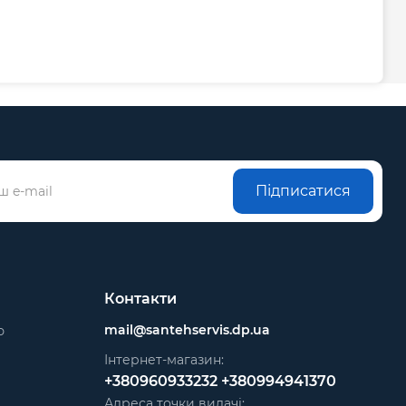
Підписатися
Контакти
mail@santehservis.dp.ua
ю
Інтернет-магазин:
+380960933232
+380994941370
Адреса точки видачі: