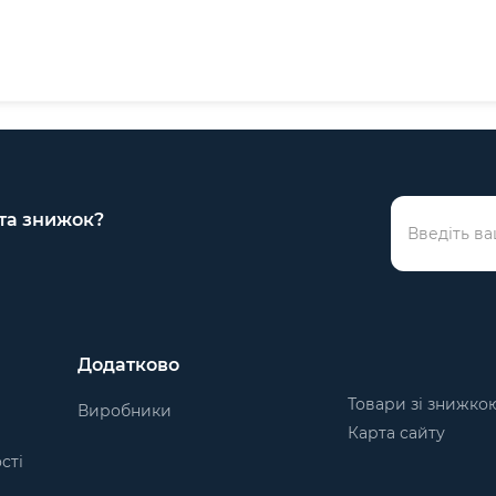
 та знижок?
Додатково
Товари зі знижко
Виробники
Карта сайту
сті