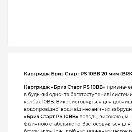
Картридж Бриз Старт PS 10ВВ 20 мкм (BRK
Картридж «Бриз Старт PS 10ВВ»
призначен
в будь-які одно- та багатоступеневі систе
колбах 10ВВ. Використовується для доочи
водопровідної води від механічних забруд
«Бриз Старт РS 10BB»
володіє високою ємні
фізичною стабільністю. Застосовується для
бруду, мулу, іржі, дрібних зважених часток