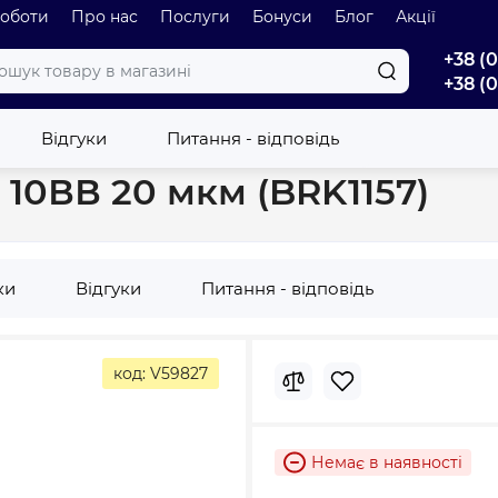
роботи
Про нас
Послуги
Бонуси
Блог
Акції
+38 (
+38 (
иджі для фільтрів Big Blue
Картридж Бриз Старт PS 10ВВ 20 мкм
Відгуки
Питання - відповідь
10ВВ 20 мкм (BRK1157)
ки
Відгуки
Питання - відповідь
код: V59827
Немає в наявності