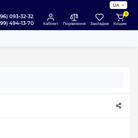
UA
0
096) 093-32-32
099) 494-13-70
Кабінет
Порівняння
Закладки
Кошик
 (BRK1157)