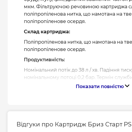
мкм. Фільтруючою речовиною картриджа с
поліпропіленова нитка, що намотана на тв
поліпропіленове осердя.
Склад картриджа:
Поліпропіленова нитка, що намотана на тв
поліпропіленове осердя.
Продуктивність:
Номінальний потік до 38 л / хв. Падіння тис
номінальному потоці 0,2 бар. Термін служби
6 місяців при відповідності якості води, що 
Показати повністю
вимогам до питної води відповідно до чин
(ДСанПіН 2.2.4-171-10).
Комплект поставки:
Змінний картридж в індивідуальній упаковц
Відгуки про Картридж Бриз Старт PS 
Країна-виробник: Україна.