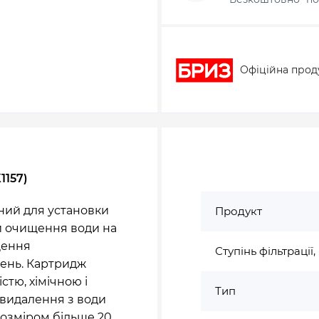
Офіційна прод
1157)
ий для установки
Продукт
ми очищення води на
щення
Ступінь фільтрації
нень. Картридж
стю, хімічною і
Тип
 видалення з води
 розміром більше 20