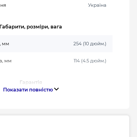
ння
Україна
Габарити, розміри, вага
, мм
254 (10 дюйм.)
а, мм
114 (4.5 дюйм.)
Гарантія
Показати повністю
го центру
+380675673242