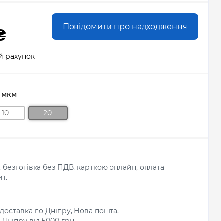
Повідомити про надходження
₴
й рахунок
, мкм
10
20
л, безготівка без ПДВ, карткою онлайн, оплата
т.
доставка по Дніпру, Нова пошта.
Дніпру від 5000 грн.