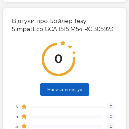
центру
0443909990
Відгуки про Бойлер Tesy
SimpatEco GCA 1515 M54 RC 305923
0
Написати відгук
5
0
4
0
3
0