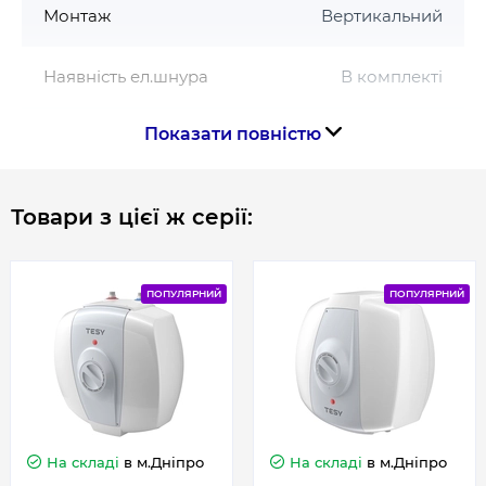
Монтаж
Вертикальний
Наявність ел.шнура
В комплекті
Показати повністю
Об'єм, л
15
Особливості
Над мийкою
Товари з цієї ж серії:
Потужність, Вт
1500
ПОПУЛЯРНИЙ
ПОПУЛЯРНИЙ
Робочий тиск, бар
8
Розмір підключення
1/2
Серія
SimpatEco
На складі
в м.Дніпро
На складі
в м.Дніпро