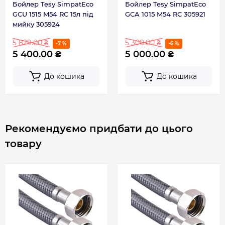
Бойлер Tesy SimpatEco
Бойлер Tesy SimpatEco
ТЕН
Мокрий
GCU 1515 M54 RC 15л під
GCA 1015 M54 RC 305921
мийку 305924
Тип нагріву
Тен
5 829.00 ₴
5 300.00 ₴
-7 %
-6 %
5 400.00 ₴
5 000.00 ₴
Форма
Кубічний
До кошика
До кошика
Час нагріву, хв
31
Країна виготовлення
Болгарія
Рекомендуємо придбати до цього
товару
Габарити, розміри, вага
Вага брутто, кг
9.11
Вага, кг
7.76