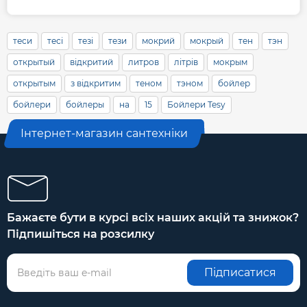
теси
тесі
тезі
тези
мокрий
мокрый
тен
тэн
открытый
відкритий
литров
літрів
мокрым
открытым
з відкритим
теном
тэном
бойлер
бойлери
бойлеры
на
15
Бойлери Tesy
Інтернет-магазин сантехніки
Бажаєте бути в курсі всіх наших акцій та знижок?
Підпишіться на розсилку
Підписатися