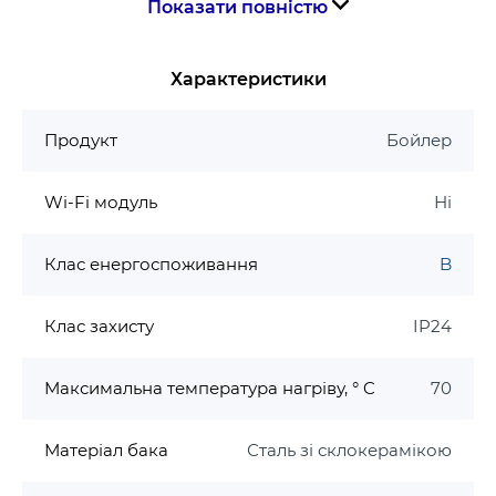
Показати повністю
компактний розмір
Гарантія на бойлер Tesy SimpatEco GCA
Характеристики
3 роки гарантії на бак
2 роки гарантії на електричну частину
Продукт
Бойлер
Wi-Fi модуль
Ні
Клас енергоспоживання
B
Клас захисту
IP24
Максимальна температура нагріву, ° C
70
Матеріал бака
Сталь зі склокерамікою