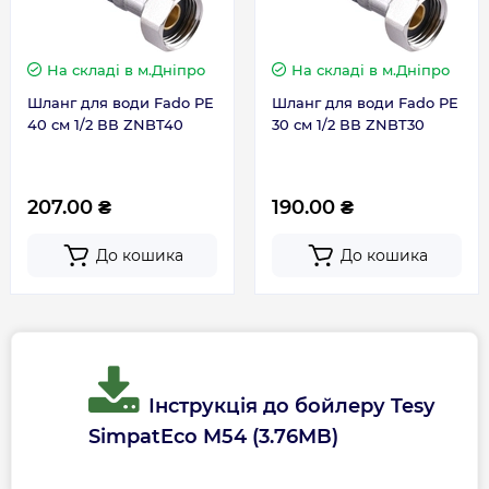
Висота, мм
384
На складі
в м.Дніпро
На складі
в м.Дніпро
Глибина, мм
337
Шланг для води Fado PE
Шланг для води Fado PE
40 см 1/2 ВВ ZNBT40
30 см 1/2 ВВ ZNBT30
Ширина, мм
372
207.00 ₴
190.00 ₴
Габарити з уп. (ВхШхГ), мм
460x380x390
До кошика
До кошика
Гарантія
Гарантія виробника, міс
36
Інструкція до бойлеру Tesy
Гарантія на електричну частину
2 роки
SimpatEco M54 (3.76MB)
Контакти сервісного
0800605627 ||