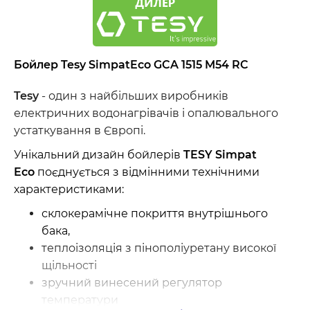
Бойлер Tesy SimpatEco GCA 1515 M54 RC
Tesy
- один з найбільших виробників
електричних водонагрівачів і опалювального
устаткування в Європі.
Унікальний дизайн бойлерів
TESY Simpat
Eco
поєднується з відмінними технічними
характеристиками:
склокерамічне покриття внутрішнього
бака,
теплоізоляція з пінополіуретану високої
щільності
зручний винесений регулятор
температури