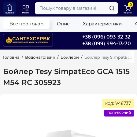
0
Головна
Меню
Кошик
Все про товар
Опис
Характеристики
+38 (096) 093-32-32
+38 (099) 494-13-70
Головна
Водонагрівачі
Бойлери
Бойлер Tesy SimpatEco GC
Бойлер Tesy SimpatEco GCA 1515
M54 RC 305923
код: V46737
ПОПУЛЯРНИЙ