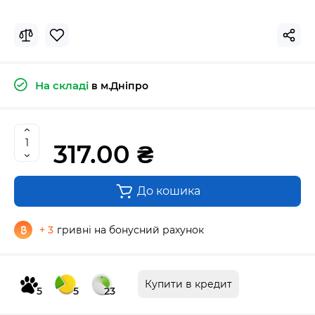
На складі
в м.Дніпро
317.00 ₴
До кошика
+ 3
гривні на бонусний рахунок
Купити в кредит
5
5
23