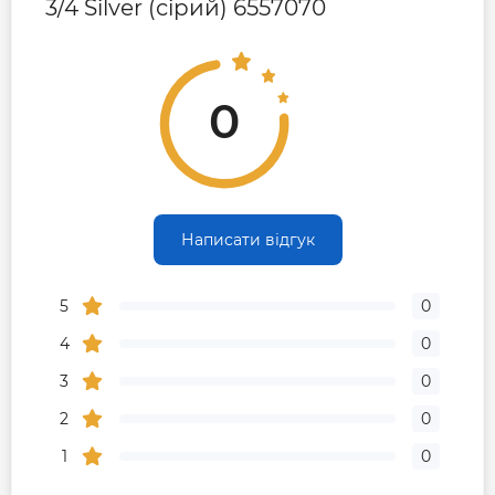
3/4 Silver (сірий) 6557070
0
Написати відгук
5
0
4
0
3
0
2
0
1
0