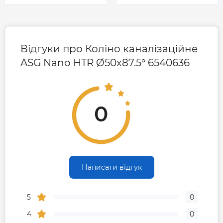
Відгуки про Коліно каналізаційне
ASG Nano HTR Ø50х87.5° 6540636
0
Написати відгук
5
0
4
0