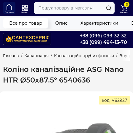
0
Головна
Меню
Кошик
Все про товар
Опис
Характеристики
+38 (096) 093-32-32
+38 (099) 494-13-70
Головна
Каналізація
Каналізаційні труби і фітинги
Внутрі
Коліно каналізаційне ASG Nano
HTR Ø50х87.5° 6540636
код: V62927