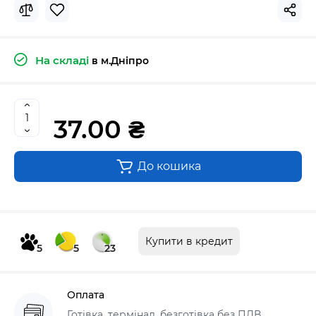
На складі
в м.Дніпро
37.00 ₴
До кошика
Купити в кредит
5
5
23
Оплата
Готівка, термінал, безготівка без ПДВ,