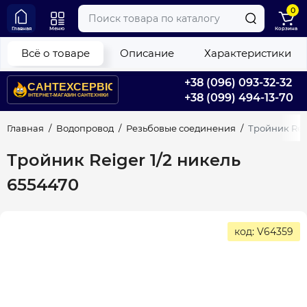
0
Главная
Меню
Корзина
Всё о товаре
Описание
Характеристики
+38 (096) 093-32-32
+38 (099) 494-13-70
Главная
Водопровод
Резьбовые соединения
Тройник Reig
Тройник Reiger 1/2 никель
6554470
код: V64359