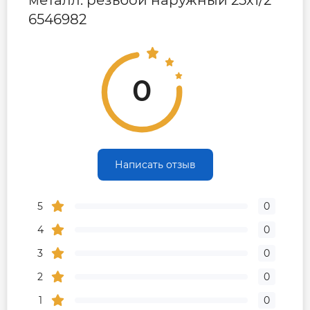
металл. резьбой наружный 25х1/2
6546982
0
Написать отзыв
5
0
4
0
3
0
2
0
1
0