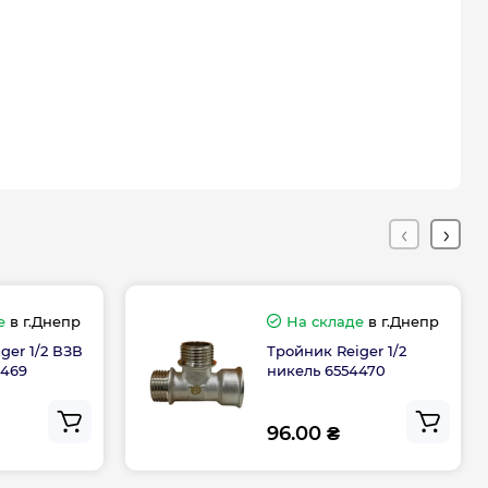
е
в г.Днепр
На складе
в г.Днепр
ger 1/2 ВЗВ
Тройник Reiger 1/2
4469
никель 6554470
96.00 ₴