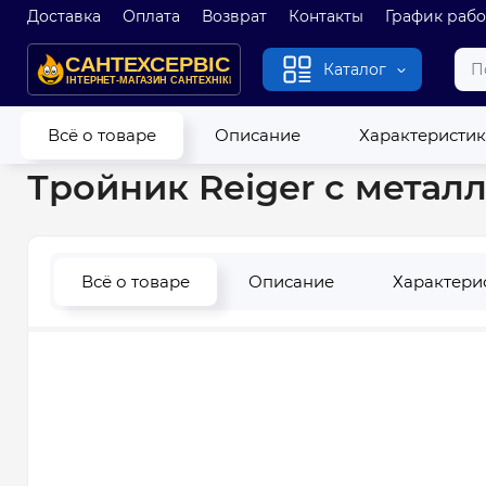
Доставка
Оплата
Возврат
Контакты
График раб
Каталог
Главная
Водопровод
Трубы и фитинги из полипропилена
Всё о товаре
Описание
Характеристи
Тройник Reiger с металл
Всё о товаре
Описание
Характери