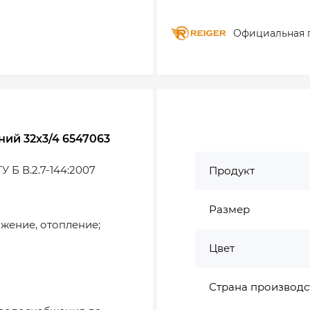
Официальная 
ний 32х3/4 6547063
У Б В.2.7-144:2007
Продукт
Размер
жение, отопление;
Цвет
Страна производс