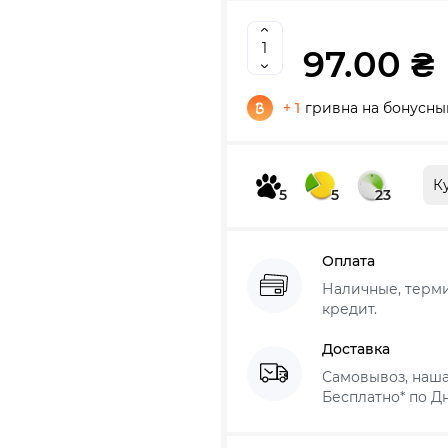
97.00 ₴
+ 1
гривна на бонусны
К
5
5
23
Оплата
Наличные, термин
кредит.
Доставка
Самовывоз, наша
Бесплатно* по Дн