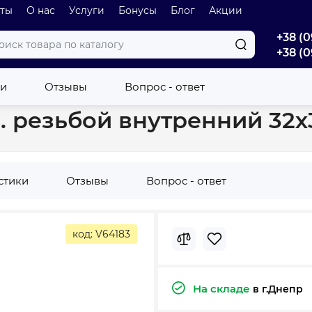
оты
О нас
Услуги
Бонусы
Блог
Акции
+38 (0
+38 (0
Тройник Reiger с металл. резьбой внутренний 32х3/4 6547063
ки
Отзывы
Вопрос - ответ
. резьбой внутренний 32х
стики
Отзывы
Вопрос - ответ
код: V64183
На складе
в г.Днепр