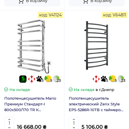
В корзину
В корзину
код: V41124
код: V64811
5
5
23
5
5
23
На складе
На складе
в г.Днепр
Полотенцесушитель Mario
Полотенцесушитель
Премиум Стандарт-I
электрический Zerix Style
800х500/170 TR К
EPS-5286R-10TB с таймером
2.2.1508.03.P с таймером-
(ZX4609)
регулятором
16 668.00 ₴
5 106.00 ₴