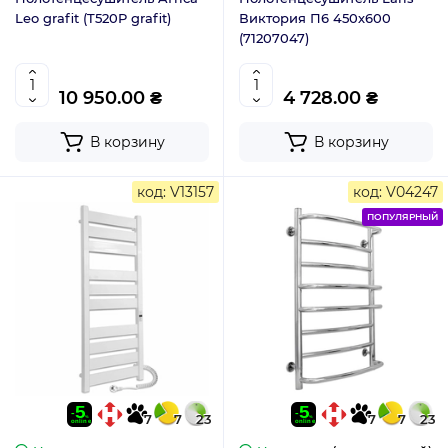
Leo grafit (T520P grafit)
Виктория П6 450х600
(71207047)
10 950.00 ₴
4 728.00 ₴
В корзину
В корзину
код: V13157
код: V04247
ПОПУЛЯРНЫЙ
7
7
23
7
7
23