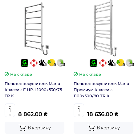
5
5
23
5
5
23
На складе
На складе
Полотенцесушитель Mario
Полотенцесушитель Mario
Классик F НР-I 1090х530/75
Премиум Классик-I
TR K
1100х500/80 TR К
2.2.1610.03.P с таймером-
регулятором
8 862.00 ₴
18 636.00 ₴
В корзину
В корзину