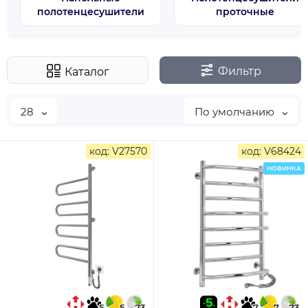
полотенцесушители
проточные
Фильтр
Каталог
28
По умолчанию
код: V27570
код: V68424
НОВИНКА
5
5
23
7
7
23