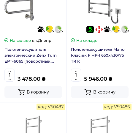
5
5
23
5
5
23
На складе
в г.Днепр
На складе
Полотенцесушитель
Полотенцесушитель Mario
электрический Zerix Turn
Класиік F НР-I 650х430/75
EPT-6065 (поворотный,
TR K
70W) (ZX5029)
3 478.00 ₴
5 946.00 ₴
В корзину
В корзину
код: V50487
код: V50486