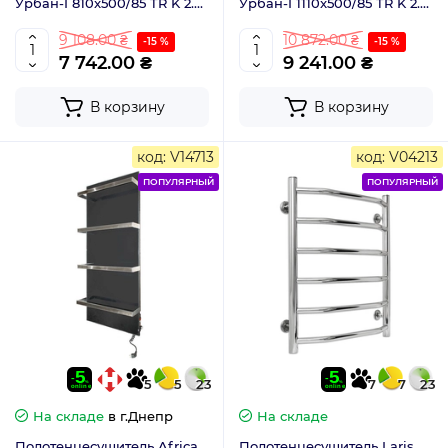
Урбан-I 810x500/85 TR K 2.0
Урбан-I 1110x500/85 TR K 2.0
таймер-регулятор
таймер-регулятор
9 108.00 ₴
10 872.00 ₴
-15 %
-15 %
7 742.00 ₴
9 241.00 ₴
В корзину
В корзину
код: V14713
код: V04213
ПОПУЛЯРНЫЙ
ПОПУЛЯРНЫЙ
5
5
23
7
7
23
На складе
в г.Днепр
На складе
Полотенцесушитель Africa
Полотенцесушитель Laris