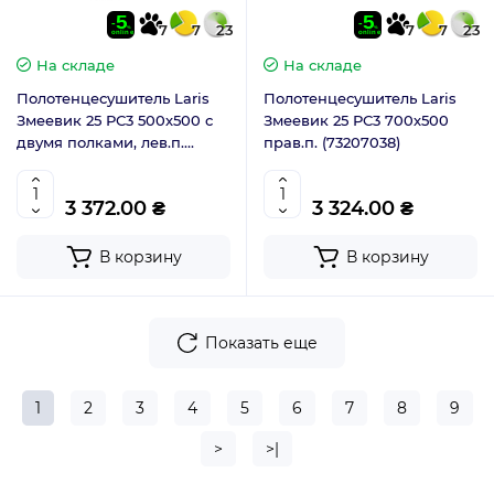
7
7
23
7
7
23
На складе
На складе
Полотенцесушитель Laris
Полотенцесушитель Laris
Змеевик 25 РС3 500х500 с
Змеевик 25 РС3 700х500
двумя полками, лев.п.
прав.п. (73207038)
(73207110)
3 372.00 ₴
3 324.00 ₴
В корзину
В корзину
Показать еще
1
2
3
4
5
6
7
8
9
>
>|