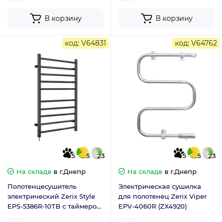
В корзину
В корзину
код: V64831
код: V64762
5
5
23
5
5
23
На складе
в г.Днепр
На складе
в г.Днепр
Полотенцесушитель
Электрическая сушилка
электрический Zerix Style
для полотенец Zerix Viper
EPS-5386R-10TB с таймером
EPV-4060R (ZX4920)
(ZX4607)