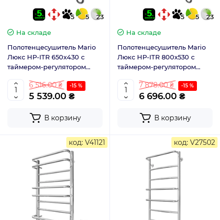
5
5
23
5
5
23
На складе
На складе
Полотенцесушитель Mario
Полотенцесушитель Mario
Люкс HP-ITR 650x430 с
Люкс HP-ITR 800x530 с
таймером-регулятором
таймером-регулятором
2.3.0313.10.P
2.3.0315.10.P
6 516.00 ₴
7 878.00 ₴
-15 %
-15 %
5 539.00 ₴
6 696.00 ₴
В корзину
В корзину
код: V41121
код: V27502