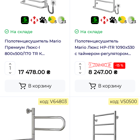
5
5
23
5
5
23
На складе
На складе
Полотенцесушитель Mario
Полотенцесушитель
Премиум Люкс-I
Mario Люкс HP-ITR 1090x530
800х500/170 TR К
с таймером-регулятором
2.2.1408.03.P с таймером-
2.3.0317.10.P
9 702.00 ₴
регулятором
-15 %
17 478.00 ₴
8 247.00 ₴
В корзину
В корзину
код: V64803
код: V50500