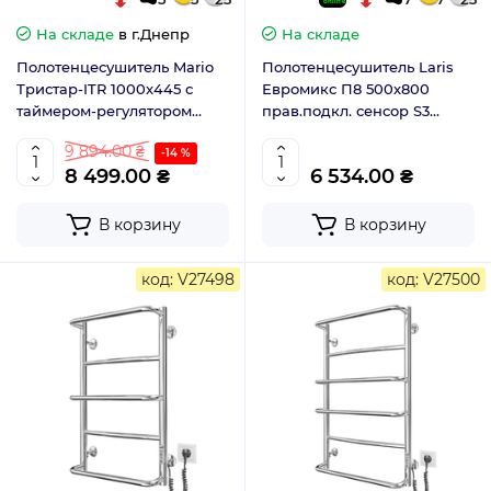
На складе
в г.Днепр
На складе
Полотенцесушитель Mario
Полотенцесушитель Laris
Тристар-ITR 1000x445 с
Евромикс П8 500х800
таймером-регулятором
прав.подкл. сенсор S3
2.3.0507.11.P
73207683
9 894.00 ₴
-14 %
8 499.00 ₴
6 534.00 ₴
В корзину
В корзину
код: V27498
код: V27500