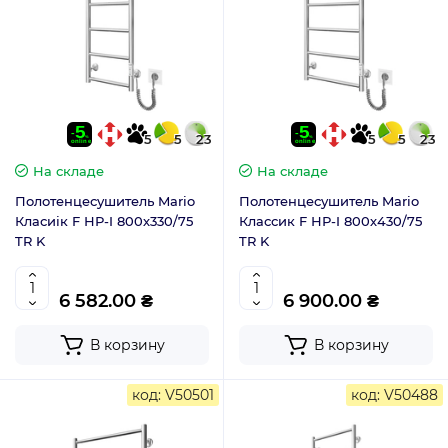
5
5
23
5
5
23
На складе
На складе
Полотенцесушитель Mario
Полотенцесушитель Mario
Класиік F НР-I 800х330/75
Классик F НР-I 800х430/75
TR K
TR K
6 582.00 ₴
6 900.00 ₴
В корзину
В корзину
код: V50501
код: V50488