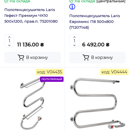
На складе
На складе
(центральный)
Полотенцесушитель Laris
Гефест Премиум ЧК10
Полотенцесушитель Laris
500x1200, прав.п. 75201080
Евромикс П8 500х800
(71207148)
11 136.00 ₴
6 492.00 ₴
В корзину
В корзину
код: V04435
код: V04444
ПОПУЛЯРНЫЙ