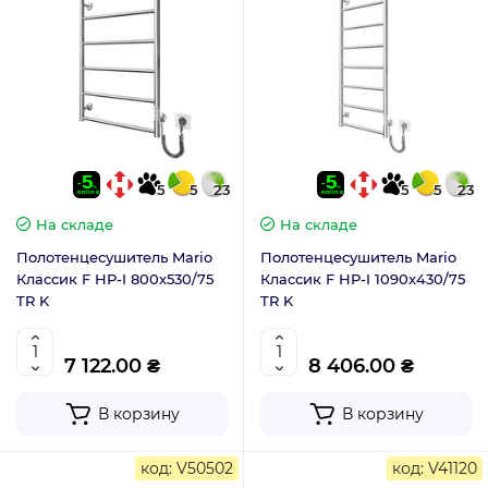
5
5
23
5
5
23
На складе
На складе
Полотенцесушитель Mario
Полотенцесушитель Mario
Классик F НР-I 800х530/75
Классик F НР-I 1090х430/75
TR K
TR K
7 122.00 ₴
8 406.00 ₴
В корзину
В корзину
код: V50502
код: V41120