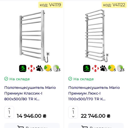
код: V41119
код: V41122
5
5
23
5
5
23
На складе
На складе
Полотенцесушитель Mario
Полотенцесушитель Mario
Премиум Классик-I
Премиум Люкс-I
800х500/80 TR К
1100х500/170 TR К
2.2.1608.03.P с таймером-
2.2.1410.03.P с таймером-
регулятором
регулятором
14 946.00 ₴
22 746.00 ₴