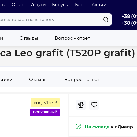
оты
О нас
Услуги
Бонусы
Блог
Акции
+38 (0
+38 (0
ушители
Полотенцесушитель Africa Leo grafit (T520P grafit)
ки
Отзывы
Вопрос - ответ
 Leo grafit (T520P grafit)
стики
Отзывы
Вопрос - ответ
код: V14713
ПОПУЛЯРНЫЙ
На складе
в г.Днепр