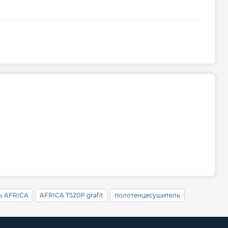
ь AFRICA
AFRICA T520P grafit
полотенцесушитель