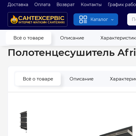
Доставка
Оплата
Возврат
Контакты
График раб
Каталог
Главная
Полотенцесушители
Электрические полотенцес
Всё о товаре
Описание
Характеристи
Полотенцесушитель Africa
Всё о товаре
Описание
Характери