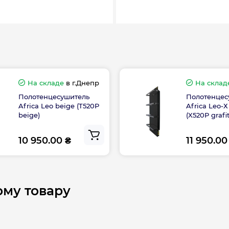
.
C.
Высота, мм
Ширина, мм
На складе
в г.Днепр
На склад
Полотенцесушитель
Полотенцес
се;
Africa Leo beige (T520P
Africa Leo-Х 
beige)
(X520P grafit
й нержавеющей
Гарантия произво
10 950.00 ₴
11 950.00
на стену;
 работы;
50 Вт и
ому товару
ением;