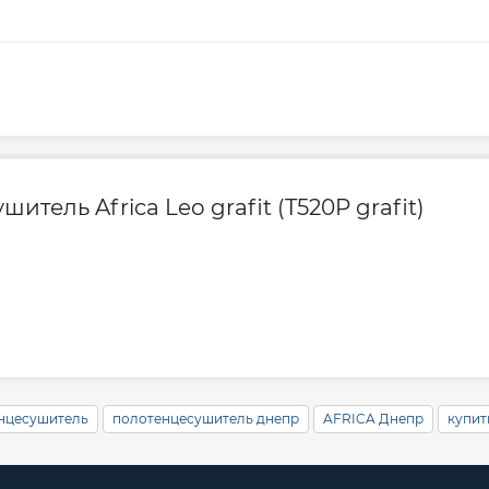
тель Africa Leo grafit (T520P grafit)
енцесушитель
полотенцесушитель днепр
AFRICA Днепр
купит