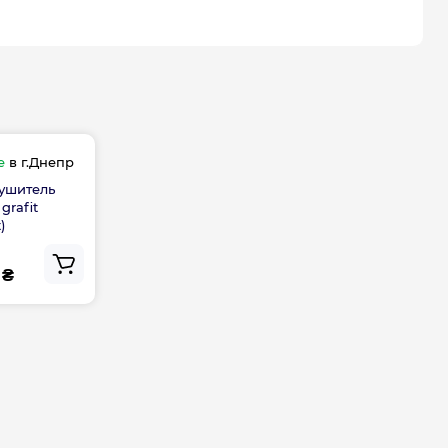
Габариты, размеры, вес
1020
475
е
в г.Днепр
Гарантия
ушитель
grafit
)
дителя, мес
60
 ₴