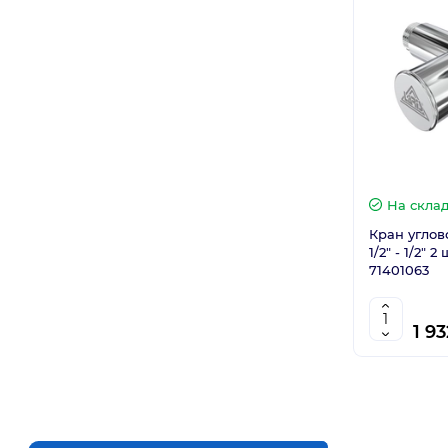
На скла
Кран углово
1/2" - 1/2" 2
71401063
1 93