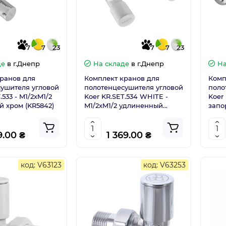
7
7
23
7
7
23
де
в г.Днепр
На складе
в г.Днепр
На
ранов для
Комплект кранов для
Комп
ушителя угловой
полотенцесушителя угловой
поло
.533 - M1/2xM1/2
Koer KR.SET.534 WHITE -
Koer 
 хром (KR5842)
M1/2xM1/2 удлиненный
запо
белый (KR5843)
9.00 ₴
1 369.00 ₴
код: V63123
код: V63253