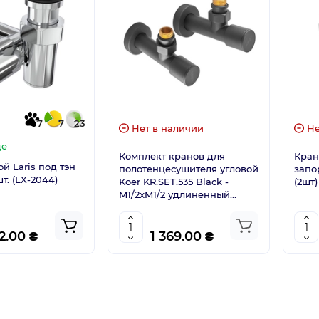
7
7
23
Нет в наличии
Не
де
Комплект кранов для
Кран
й Laris под тэн
полотенцесушителя угловой
запо
 шт. (LX-2044)
Koer KR.SET.535 Black -
(2шт)
M1/2xM1/2 удлиненный
чёрный (KR5844)
2.00 ₴
1 369.00 ₴