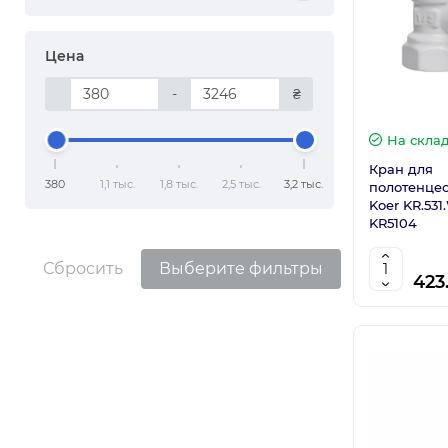
Цена
-
₴
На скла
Кран для
380
1,1 тыс.
1,8 тыс.
2,5 тыс.
3,2 тыс.
полотенцес
Koer KR.531
KR5104
Сбросить
Выберите фильтры
423