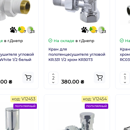
7
7
23
7
7
23
де
в г.Днепр
На складе
в г.Днепр
На
Кран для
Кран
ушителя угловой
полотенцесушителя угловой
хром
.White 1/2 белый
KR.531 1/2 хром KR3073
RC03
.00 ₴
380.00 ₴
код: V12453
код: V12454
ПОПУЛЯРНЫЙ
ПОПУЛЯРНЫЙ