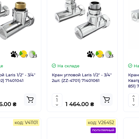
7
7
23
7
7
23
де
На складе
На
 Laris 1/2" - 3/4"
Кран угловой Laris 1/2" - 3/4"
Кран 
02) 71401041
2шт. (ZZ-4701) 71401061
Кват
851) 
6.00 ₴
1 464.00 ₴
код: V41101
код: V26452
ПОПУЛЯРНЫЙ