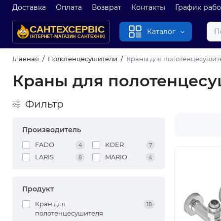
Доставка
Оплата
Возврат
Контакты
График раб
Каталог
Главная
Полотенцесушители
Краны для полотенцесушит
Краны для полотенцес
Фильтр
Производитель
FADO
KOER
4
7
LARIS
MARIO
8
4
Продукт
Кран для
18
полотенцесушителя