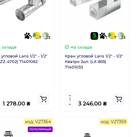
7
7
23
7
7
23
 складе
На складе
угловой Laris 1/2" - 1/2"
Кран угловой Laris 1/2" - 1/2"
(ZZ-4702) 71401062
Кватро 2шт. (LX-855)
71401053
1 278.00 ₴
3 246.00 ₴
код: V27364
код: V27359
ПОПУЛЯРНЫЙ