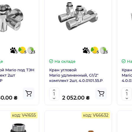
5
5
23
5
5
23
де
На складе
На
ой Mario под ТЭН
Кран угловой
Кран
ект 2шт
Mario удлиненный, G1/2"
Mario
.P
комплект 2шт, 4.0.0101.55.P
4.0.0
80.00 ₴
2 052.00 ₴
код: V41655
код: V66632