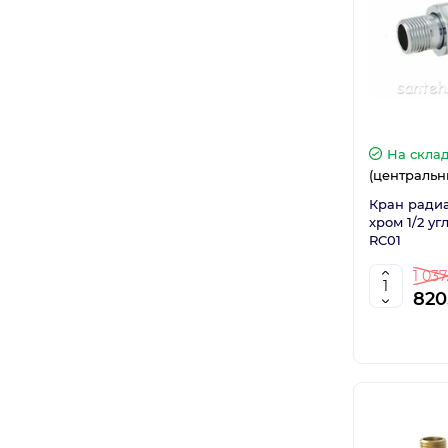
На скла
(центральн
Кран ради
хром 1/2 у
RC01
1 037
820