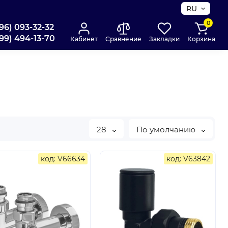
RU
0
96) 093-32-32
99) 494-13-70
Кабинет
Сравнение
Закладки
Корзина
28
По умолчанию
код: V66634
код: V63842