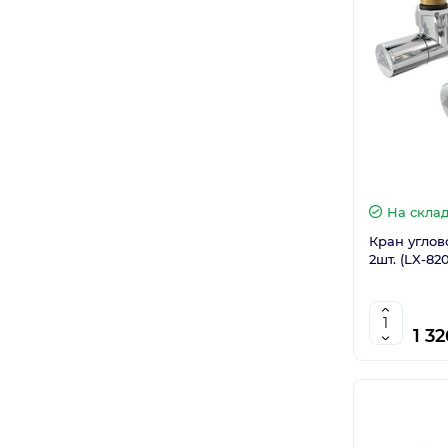
На скла
Кран угловой
2шт. (LX-82
1 32