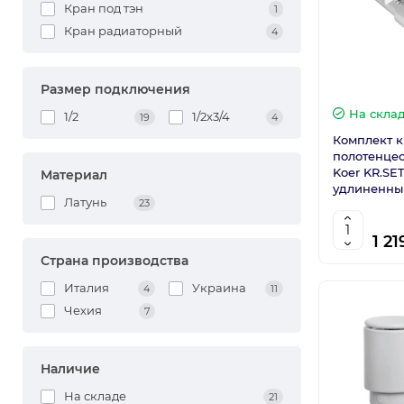
Кран под тэн
1
Кран радиаторный
4
Размер подключения
На скла
1/2
1/2х3/4
19
4
Комплект к
полотенцес
Koer KR.SET
Материал
удлиненный
Латунь
23
1 21
Страна производства
Италия
Украина
4
11
Чехия
7
Наличие
На складе
21