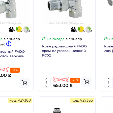
7
7
23
5
5
23
де
в г.Днепр
На складе
в г.Днепр
На
ый)
Кран радиаторный FADO
Кран 
хром 1/2 угловой нижний
2шт. 
аторный FADO
RC02
гловой верхний
.00 ₴
-21 %
.00 ₴
826.00 ₴
-21 %
653.00 ₴
код: V27360
код: V27363