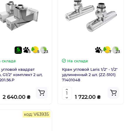
5
5
23
7
7
23
 складе
На складе
 угловой квадрат
Кран угловой Laris 1/2" - 1/2"
, G1/2" комплект 2 шт,
удлиненный 2 шт. (ZZ-5101)
201.56.P
71401048
2 640.00 ₴
1 722.00 ₴
код: V63935