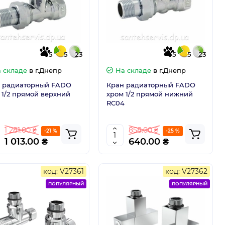
5
5
23
5
5
23
 складе
в г.Днепр
На складе
в г.Днепр
 радиаторный FADO
Кран радиаторный FADO
 1/2 прямой верхний
хром 1/2 прямой нижний
RC04
1 281.00 ₴
858.00 ₴
-21 %
-25 %
1 013.00 ₴
640.00 ₴
код: V27361
код: V27362
ПОПУЛЯРНЫЙ
ПОПУЛЯРНЫЙ