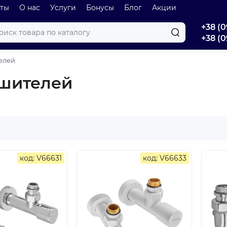
оты
О нас
Услуги
Бонусы
Блог
Акции
+38 (0
+38 (0
елей
ушителей
код: V66631
код: V66633