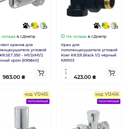
7
7
23
7
7
23
 складе
в г.Днепр
На складе
в г.Днепр
лект кранов для
Кран для
тенцесушителя угловой
полотенцесушителя угловой
KR.SET.550 - M1/2xM1/2
Koer KR.531.Black 1/2 чёрный
рный хром (KR5840)
KR5103
983.00 ₴
423.00 ₴
код: V12455
код: V12456
ПОПУЛЯРНЫЙ
ПОПУЛЯРНЫЙ