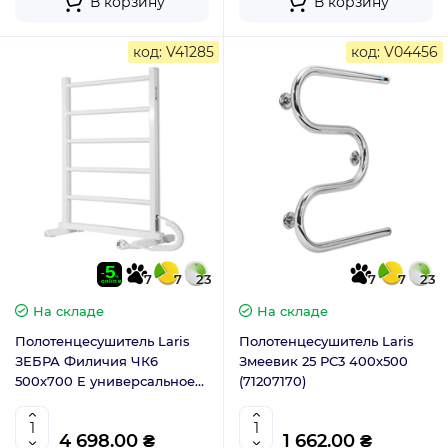
В корзину
В корзину
код: V41285
код: V04456
7
7
23
7
7
23
На складе
На складе
Полотенцесушитель Laris
Полотенцесушитель Laris
ЗЕБРА Филичия ЧК6
Змеевик 25 РС3 400х500
500х700 E универсальное
(71207170)
подключение 77700077
4 698.00 ₴
1 662.00 ₴