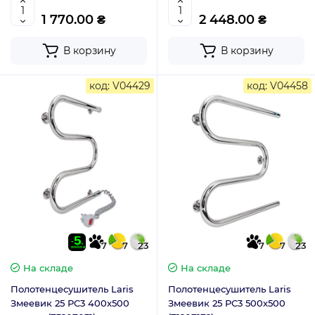
1 770.00 ₴
2 448.00 ₴
В корзину
В корзину
код: V04429
код: V04458
7
7
23
7
7
23
На складе
На складе
Полотенцесушитель Laris
Полотенцесушитель Laris
Змеевик 25 РС3 400х500
Змеевик 25 РС3 500х500