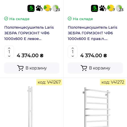
7
7
23
7
7
23
На складе
На складе
Полотенцесушитель Laris
Полотенцесушитель Laris
ЗЕБРА ГОРИЗОНТ ЧФ6
ЗЕБРА ГОРИЗОНТ ЧФ6
1000х600 E левое
1000х600 E прав.п.
подключение 77700080
77700081
4 374.00 ₴
4 374.00 ₴
В корзину
В корзину
код: V41267
код: V41272