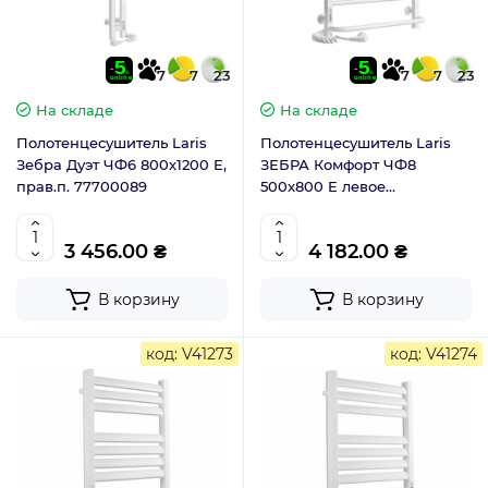
7
7
23
7
7
23
На складе
На складе
Полотенцесушитель Laris
Полотенцесушитель Laris
Зебра Дуэт ЧФ6 800x1200 E,
ЗЕБРА Комфорт ЧФ8
прав.п. 77700089
500х800 E левое
подключение 77700094
3 456.00 ₴
4 182.00 ₴
В корзину
В корзину
код: V41273
код: V41274