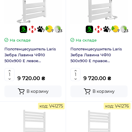
7
7
23
7
7
23
На складе
На складе
Полотенцесушитель Laris
Полотенцесушитель Laris
Зебра Лавина ЧФ10
Зебра Лавина ЧФ10
500х900 E левое
500х900 E правое
подключение 75201087
подключение 75201088
9 720.00 ₴
9 720.00 ₴
В корзину
В корзину
код: V41275
код: V41276