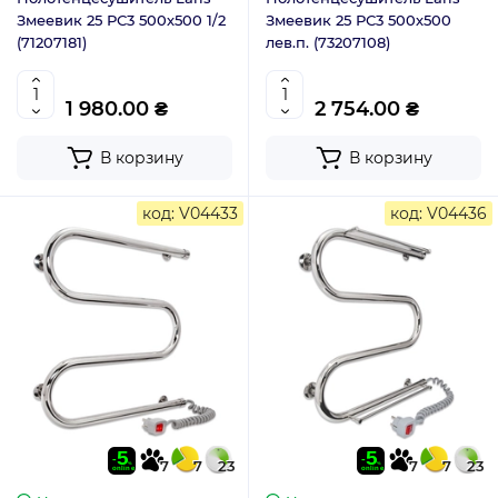
Змеевик 25 РС3 500х500 1/2
Змеевик 25 РС3 500х500
(71207181)
лев.п. (73207108)
1 980.00 ₴
2 754.00 ₴
В корзину
В корзину
код: V04433
код: V04436
7
7
23
7
7
23