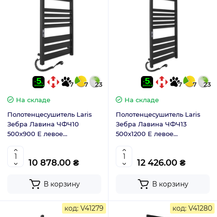
7
7
23
7
7
23
На складе
На складе
Полотенцесушитель Laris
Полотенцесушитель Laris
Зебра Лавина ЧФЧ10
Зебра Лавина ЧФЧ13
500х900 E левое
500х1200 E левое
подключение 75201091
подключение 75201093
10 878.00 ₴
12 426.00 ₴
В корзину
В корзину
код: V41279
код: V41280