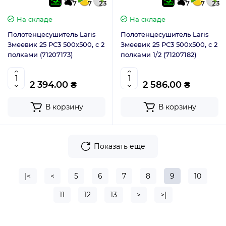
7
7
23
7
7
23
На складе
На складе
Полотенцесушитель Laris
Полотенцесушитель Laris
Змеевик 25 РС3 500х500, с 2
Змеевик 25 РС3 500х500, с 2
полками (71207173)
полками 1/2 (71207182)
2 394.00 ₴
2 586.00 ₴
В корзину
В корзину
Показать еще
|<
<
5
6
7
8
9
10
11
12
13
>
>|