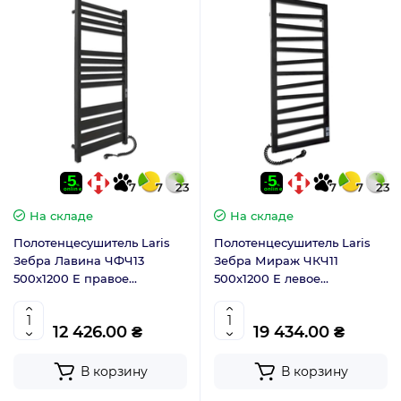
7
7
23
7
7
23
На складе
На складе
Полотенцесушитель Laris
Полотенцесушитель Laris
Зебра Лавина ЧФЧ13
Зебра Мираж ЧКЧ11
500х1200 E правое
500х1200 E левое
подключение 75201094
подключение 71207714
12 426.00 ₴
19 434.00 ₴
В корзину
В корзину