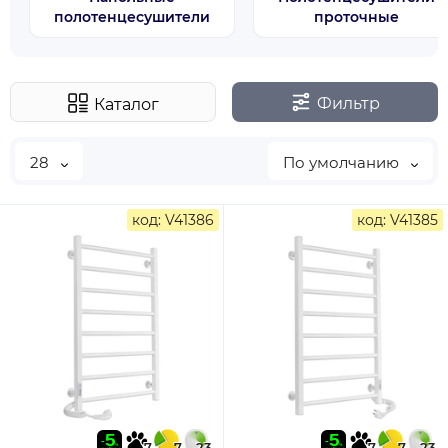
полотенцесушители
проточные
Фильтр
Каталог
28
По умолчанию
код: V41386
код: V41385
7
7
23
7
7
23