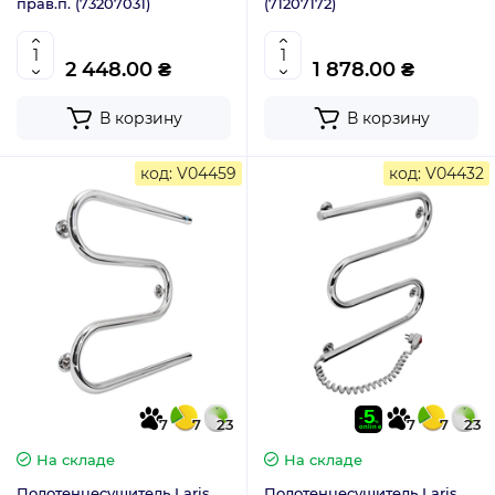
прав.п. (73207031)
(71207172)
2 448.00 ₴
1 878.00 ₴
В корзину
В корзину
код: V04459
код: V04432
7
7
23
7
7
23
На складе
На складе
Полотенцесушитель Laris
Полотенцесушитель Laris