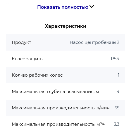
Условия использования
Показать полностью
Перекачиваемая жидкость: пресная вода
Степень загрязнения: не более 20 г/м3
Характеристики
Влажность окружающего воздуха: <90%
Температура окружающего воздуха: + 2 ℃ … +
Продукт
Насос центробежный
40 ℃
Температура перекачиваемой воды: + 5 ℃ … +
Класс защиты
IP54
40 ℃
Минерализация не более 1000 мг / л
Кол-во рабочих колес
1
Содержание механических примесей, не
более 0,01%
Максимальное рабочее давление: 0,7 МПа (7
Максимальная глубина всасывания, м
9
бар)
Максимальная глубина всасывания: 8м.
Максимальная производительность, л/мин
55
Двигатель
Максимальная производительность, м³/ч
3.3
Тип двигателя: асинхронный, закрытого типа