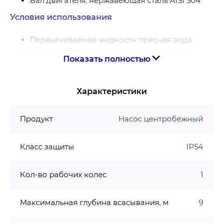
Вал двигателя: нержавеющая сталь AISI 304
Условия использования
Перекачиваемая жидкость: пресная вода
Степень загрязнения: не более 200 г / м3
Показать полностью
Влажность окружающего воздуха: <90%
Температура окружающего воздуха: + 2 ℃ … +
40 ℃
Характеристики
Температура перекачиваемой воды: + 5 ℃ … +
40 ℃
Продукт
Насос центробежный
Минерализация не более 1500 мг / л
Содержание механических примесей, не
Класс защиты
IP54
более 0,01%
Максимальное рабочее давление: 0,7 МПа (7
Кол-во рабочих колес
1
бар)
Максимальная глубина всасывания: 9м.
Максимальная глубина всасывания, м
9
Двигатель