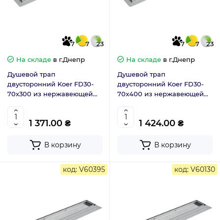
7
7
23
7
7
23
На складе
в г.Днепр
На складе
в г.Днепр
Душевой трап
Душевой трап
двусторонний Koer FD30-
двусторонний Koer FD30-
70x300 из нержавеющей
70x400 из нержавеющей
стали SUS304 (AC0696)
стали SUS304 (AC0697)
1 371.00 ₴
1 424.00 ₴
В корзину
В корзину
код: V60395
код: V60130