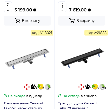
008
017
5 199.00 ₴
7 619.00 ₴
В корзину
В корзину
код: V48021
код: V49885
3
3
23
3
3
23
На складе
в г.Днепр
На складе
в г.Днепр
Трап для душа Cersanit
Трап для душа Cersanit
Tako 70 нерж. сталь из
Tako 70 чёрный, с