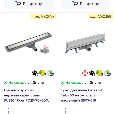
В корзину
В корзину
код: V60075
код: V50359
7
7
23
3
3
23
На складе
в г.Днепр
На складе
в г.Днепр
Душевой трап из
Трап для душа Cersanit
нержавеющей стали
Tako 50 нерж. сталь
SUS304Koer FD29-70x600
настенный S907-016
двусторонний (KR3273)