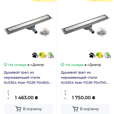
7
7
23
7
7
23
На складе
в г.Днепр
На складе
в г.Днепр
Душевой трап из
Душевой трап из
нержавеющей стали
нержавеющей стали
SUS304 Koer FD29-70x500
SUS304 Koer FD29-70x700
двусторонний (KR3268)
двусторонний (KR3278)
1 463.00 ₴
1 750.00 ₴
В корзину
В корзину