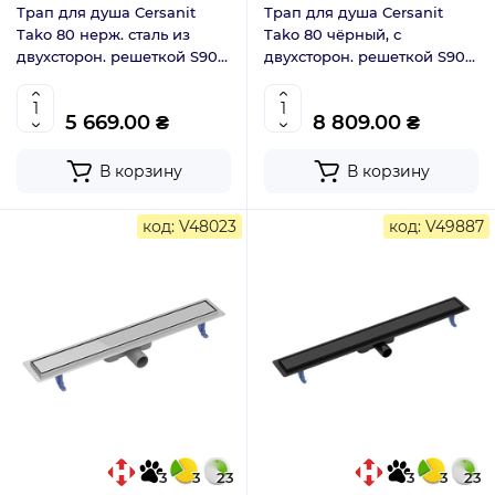
Трап для душа Cersanit
Трап для душа Cersanit
Tako 80 нерж. сталь из
Tako 80 чёрный, с
двухсторон. решеткой S907-
двухсторон. решеткой S907-
010
019
5 669.00 ₴
8 809.00 ₴
В корзину
В корзину
код: V48023
код: V49887
3
3
23
3
3
23