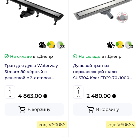
5
5
23
7
7
23
На складе
в г.Днепр
На складе
в г.Днепр
Трап для душа Waterway
Душевой трап из
Stream 80 чёрный с
нержавеющей стали
решеткой с 2-х сторон
SUS304 Koer FD29-70x1000
WSB800001N1
двусторонний (KR4750)
4 863.00 ₴
2 480.00 ₴
В корзину
В корзину
код: V60086
код: V60665