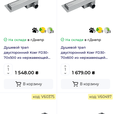
7
7
23
7
7
23
На складе
в г.Днепр
На складе
в г.Днепр
Душевой трап
Душевой трап
двусторонний Koer FD30-
двусторонний Koer FD30-
70x500 из нержавеющей
70x600 из нержавеющей
стали SUS304 (AC0698)
стали SUS304 (AC0699)
1 548.00 ₴
1 679.00 ₴
В корзину
В корзину
код: V60375
код: V60497