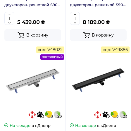
двухсторон. решеткой S907-
двухсторон. решеткой S907-
009
018
5 439.00 ₴
8 189.00 ₴
В корзину
В корзину
код: V48022
код: V49886
ПОПУЛЯРНЫЙ
3
3
23
3
3
23
На складе
в г.Днепр
На складе
в г.Днепр