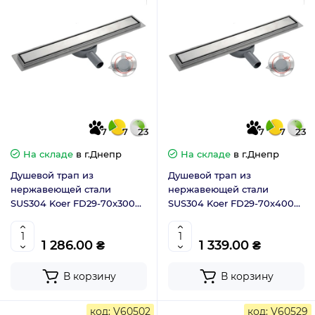
7
7
23
7
7
23
На складе
в г.Днепр
На складе
в г.Днепр
Душевой трап из
Душевой трап из
нержавеющей стали
нержавеющей стали
SUS304 Koer FD29-70x300
SUS304 Koer FD29-70x400
двусторонний (AC0621)
двусторонний (AC0623)
1 286.00 ₴
1 339.00 ₴
В корзину
В корзину
код: V60502
код: V60529