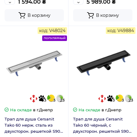
1 594.00 ₴
5 989.00 ₴
В корзину
В корзину
код: V48024
код: V49884
ПОПУЛЯРНЫЙ
3
3
23
3
3
23
На складе
в г.Днепр
На складе
в г.Днепр
Трап для душа Cersanit
Трап для душа Cersanit
Tako 60 нерж. сталь из
Tako 60 чёрный, с
двухсторон. решеткой S907-
двухсторон. решеткой S907-