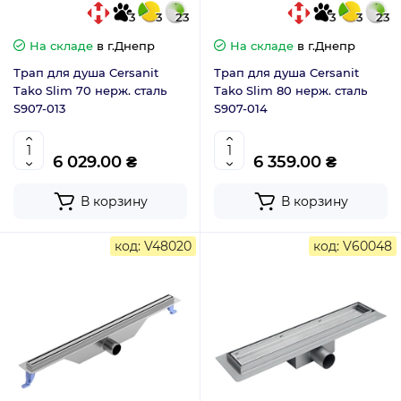
3
3
23
3
3
23
На складе
в г.Днепр
На складе
в г.Днепр
Трап для душа Cersanit
Трап для душа Cersanit
Tako Slim 70 нерж. сталь
Tako Slim 80 нерж. сталь
S907-013
S907-014
6 029.00 ₴
6 359.00 ₴
В корзину
В корзину
код: V48020
код: V60048