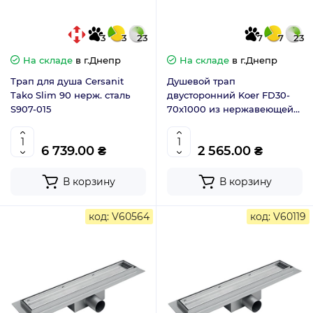
3
3
23
7
7
23
На складе
в г.Днепр
На складе
в г.Днепр
Трап для душа Cersanit
Душевой трап
Tako Slim 90 нерж. сталь
двусторонний Koer FD30-
S907-015
70x1000 из нержавеющей
стали SUS304 (AC0703)
6 739.00 ₴
2 565.00 ₴
В корзину
В корзину
код: V60564
код: V60119