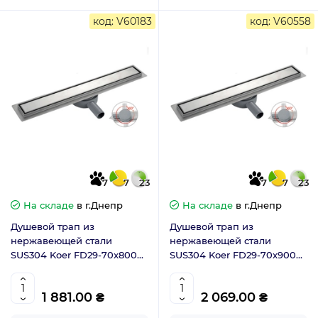
код: V60183
код: V60558
7
7
23
7
7
23
На складе
в г.Днепр
На складе
в г.Днепр
Душевой трап из
Душевой трап из
нержавеющей стали
нержавеющей стали
SUS304 Koer FD29-70x800
SUS304 Koer FD29-70x900
двусторонний (KR3281)
двусторонний (AC0626)
1 881.00 ₴
2 069.00 ₴